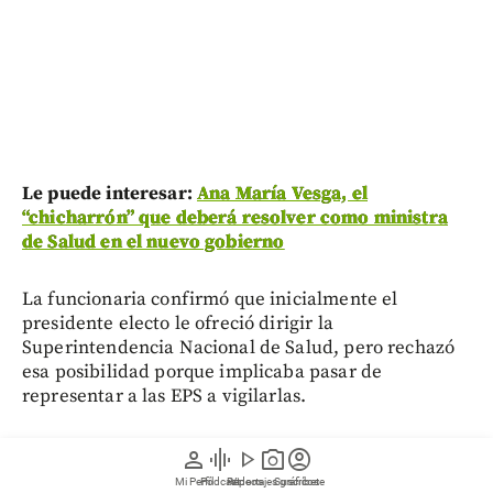
Le puede interesar:
Ana María Vesga, el
“chicharrón” que deberá resolver como ministra
de Salud en el nuevo gobierno
La funcionaria confirmó que inicialmente el
presidente electo le ofreció dirigir la
Superintendencia Nacional de Salud, pero rechazó
esa posibilidad porque implicaba pasar de
representar a las EPS a vigilarlas.
“Desde la Superintendencia Nacional de Salud
,
person
graphic_eq
play_arrow
photo_camera
account_circle
siendo inspector, vigilante y controlador de las
Mi Perfil
Pódcast
Reportajes gráficos
Videos
Suscríbete