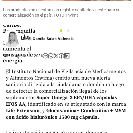
Calor
Los productos no cuentan con registro sanitario vigente para su
extremo en
comercialización en el país. FOTO: Invima
la costa
Caribe:
Barranquilla
1
2
alcanza los
María Camila Salas Valencia
35°C y
aumenta el
consumo de
03 de agosto de 2026
energía
El Instituto Nacional de Vigilancia de Medicamentos
share
y Alimentos (Invima) emitió una nueva alerta
sanitaria dirigida a la ciudadanía colombiana luego
de detectar la comercialización ilegal de los
suplementos
Super Omega-3 EPA/DHA cápsulas
IFOS AA
, identificado en su etiquetado con la marca
Life Extension
, y
Glucosamina+ Condroitina + MSM
con ácido hialurónico 1500 mg cápsula
.
La investigación comenzó tras una denuncia