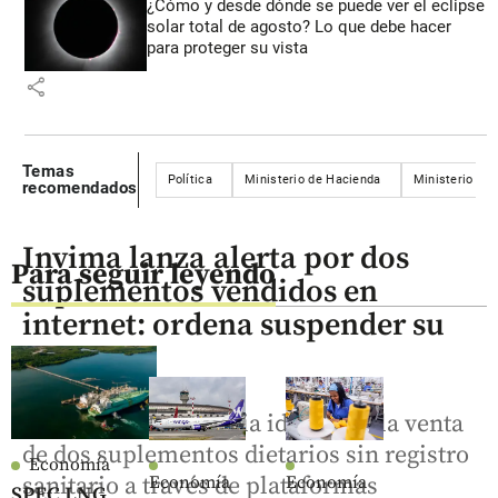
¿Cómo y desde dónde se puede ver el eclipse
solar total de agosto? Lo que debe hacer
para proteger su vista
share
Temas
Política
Ministerio de Hacienda
Ministerio de 
recomendados
Invima lanza alerta por dos
Para seguir leyendo
suplementos vendidos en
internet: ordena suspender su
consumo
La autoridad sanitaria identificó la venta
de dos suplementos dietarios sin registro
Economía
sanitario a través de plataformas
Economía
Economía
SPEC LNG