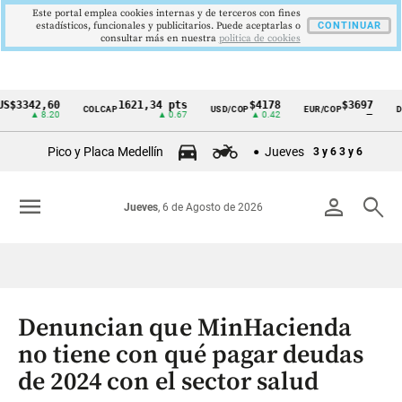
Este portal emplea cookies internas y de terceros con fines
estadísticos, funcionales y publicitarios. Puede aceptarlas o
CONTINUAR
consultar más en nuestra
politica de cookies
42,60
1621,34 pts
$4178
$3697
COLCAP
USD/COP
EUR/COP
DESEMP
Cintillo
▲ 8.20
▲ 0.67
▲ 0.42
—
de
Pico y Placa Medellín
Jueves
3 y 6
3 y 6
indicadores
económicos
menu
person
search
Jueves
, 6 de Agosto de 2026
Colombia
Denuncian que MinHacienda
no tiene con qué pagar deudas
de 2024 con el sector salud