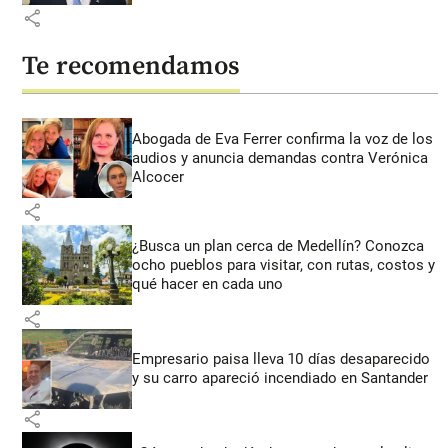
share
Te recomendamos
Abogada de Eva Ferrer confirma la voz de los
audios y anuncia demandas contra Verónica
Alcocer
share
¿Busca un plan cerca de Medellín? Conozca
ocho pueblos para visitar, con rutas, costos y
qué hacer en cada uno
share
Empresario paisa lleva 10 días desaparecido
y su carro apareció incendiado en Santander
share