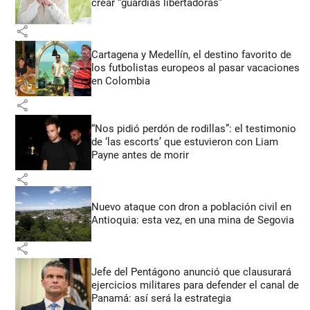
crear “guardias libertadoras”
share
Cartagena y Medellín, el destino favorito de
los futbolistas europeos al pasar vacaciones
en Colombia
share
“Nos pidió perdón de rodillas”: el testimonio
de ‘las escorts’ que estuvieron con Liam
Payne antes de morir
share
Nuevo ataque con dron a población civil en
Antioquia: esta vez, en una mina de Segovia
share
Jefe del Pentágono anunció que clausurará
ejercicios militares para defender el canal de
Panamá: así será la estrategia