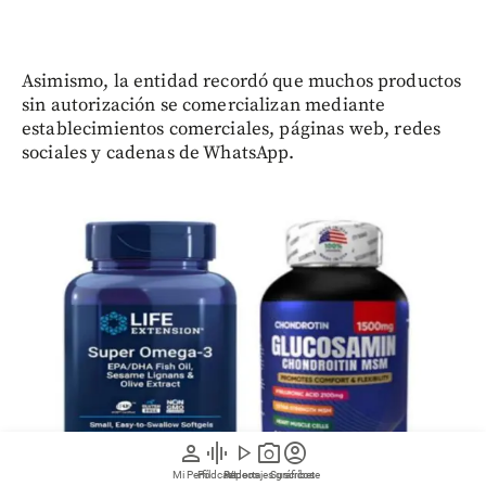
Asimismo, la entidad recordó que muchos productos
sin autorización se comercializan mediante
establecimientos comerciales, páginas web, redes
sociales y cadenas de WhatsApp.
person
graphic_eq
play_arrow
photo_camera
account_circle
Mi Perfil
Pódcast
Reportajes gráficos
Videos
Suscríbete