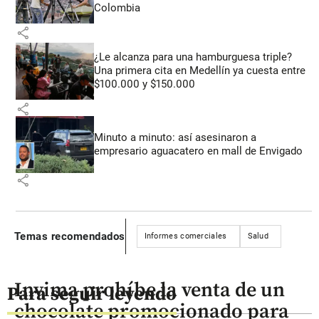
Colombia
share
¿Le alcanza para una hamburguesa triple?
Una primera cita en Medellín ya cuesta entre
$100.000 y $150.000
share
Minuto a minuto: así asesinaron a
empresario aguacatero en mall de Envigado
share
Temas recomendados
Informes comerciales
Salud
Invima prohíbe la venta de un
Para seguir leyendo
chocolate promocionado para