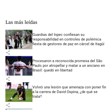
Las más leídas
Guardias del Inpec confiesan su
responsabilidad en controles de polémica
fiesta de gestores de paz en cárcel de Itagüí
share
Procesaron a reconocida promesa del São
Paulo por atropellar y matar a un anciano en
Brasil: quedó en libertad
share
Volvió una lesión que amenaza con poner fin
a la carrera de David Ospina, ¿de qué se
trata?
share