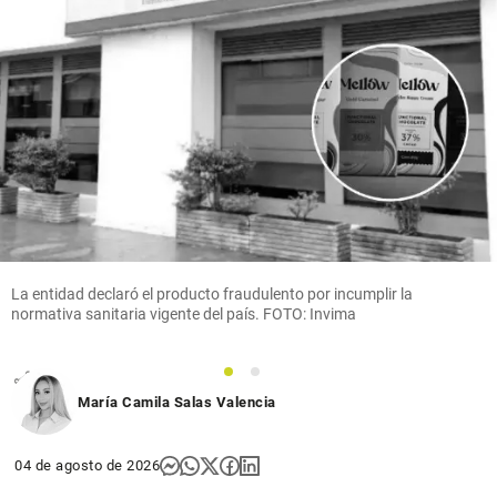
Antioquia
En video |
Incendiaron
grúa en la
vía
Medellín-
Costa
Atlántica y
a sus
ocupantes
los bajaron
La entidad declaró el producto fraudulento por incumplir la
para
normativa sanitaria vigente del país. FOTO: Invima
golpearlos
share
1
2
María Camila Salas Valencia
04 de agosto de 2026