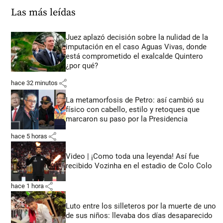
Las más leídas
Juez aplazó decisión sobre la nulidad de la
imputación en el caso Aguas Vivas, donde
está comprometido el exalcalde Quintero
¿por qué?
share
hace 32 minutos
La metamorfosis de Petro: así cambió su
físico con cabello, estilo y retoques que
marcaron su paso por la Presidencia
share
hace 5 horas
Video | ¡Como toda una leyenda! Así fue
recibido Vozinha en el estadio de Colo Colo
share
hace 1 hora
Luto entre los silleteros por la muerte de uno
de sus niños: llevaba dos días desaparecido