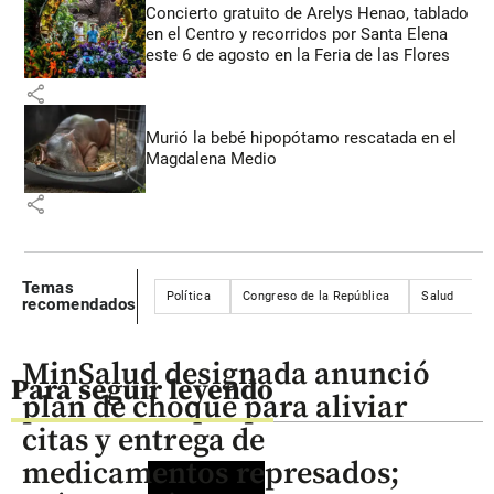
Concierto gratuito de Arelys Henao, tablado
en el Centro y recorridos por Santa Elena
este 6 de agosto en la Feria de las Flores
share
Murió la bebé hipopótamo rescatada en el
Magdalena Medio
share
Temas
Política
Congreso de la República
Salud
R
recomendados
MinSalud designada anunció
Para seguir leyendo
plan de choque para aliviar
citas y entrega de
medicamentos represados;