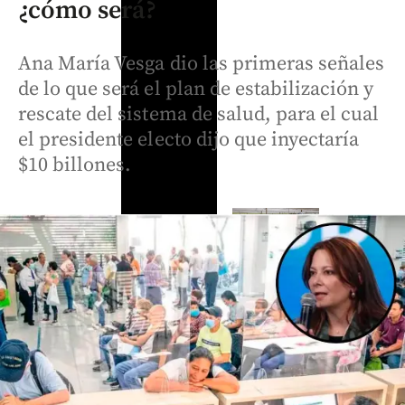
¿cómo será?
Ana María Vesga dio las primeras señales
de lo que será el plan de estabilización y
rescate del sistema de salud, para el cual
el presidente electo dijo que inyectaría
$10 billones.
Críticos
Oriente
Antioqueño
Crónicas
Videos
Flores que
de un Fan
Posesión
cruzan el
Fatal:
presidencial
cielo: así
Estados
de Abelardo
es el
Alterados
de la
negocio
decide