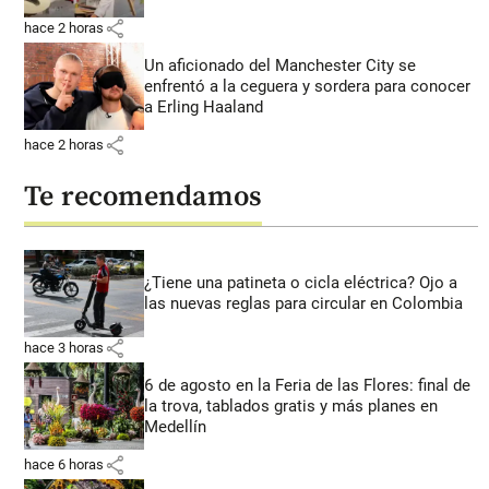
share
hace 2 horas
Un aficionado del Manchester City se
enfrentó a la ceguera y sordera para conocer
a Erling Haaland
share
hace 2 horas
Te recomendamos
¿Tiene una patineta o cicla eléctrica? Ojo a
las nuevas reglas para circular en Colombia
share
hace 3 horas
6 de agosto en la Feria de las Flores: final de
la trova, tablados gratis y más planes en
Medellín
share
hace 6 horas