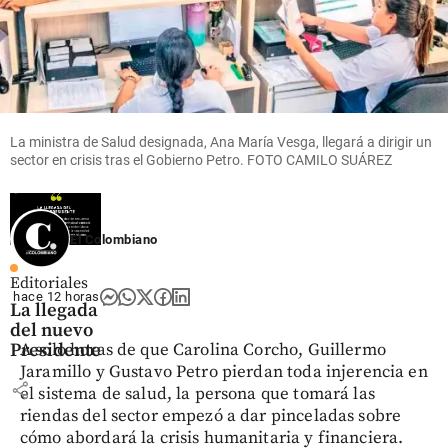
Espriella
que mueve
volver a
desde Cali
US$ 380
escucharse
millones
share
en el
share
Oriente
antioqueño
La ministra de Salud designada, Ana María Vesga, llegará a dirigir un
share
sector en crisis tras el Gobierno Petro. FOTO CAMILO SUÁREZ
El Colombiano
Editoriales
hace 12 horas
La llegada
del nuevo
Presidente
A solo horas de que Carolina Corcho, Guillermo
Jaramillo y Gustavo Petro pierdan toda injerencia en
share
el sistema de salud, la persona que tomará las
riendas del sector empezó a dar pinceladas sobre
cómo abordará la crisis humanitaria y financiera.