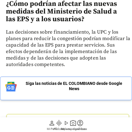
¿Cómo podrían afectar las nuevas
medidas del Ministerio de Salud a
las EPS y a los usuarios?
Las decisiones sobre financiamiento, la UPC y los
planes para reducir la congestión podrían modificar la
capacidad de las EPS para prestar servicios. Sus
efectos dependerán de la implementación de las
medidas y de las decisiones que adopten las
autoridades competentes.
Siga las noticias de EL COLOMBIANO desde Google
News
person
graphic_eq
play_arrow
photo_camera
account_circle
Regístrate a nuestro newsletter
Mi Perfil
Pódcast
Reportajes gráficos
Videos
Suscríbete