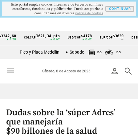
Este portal emplea cookies internas y de terceros con fines
estadísticos, funcionales y publicitarios. Puede aceptarlas o
CONTINUAR
consultar más en nuestra
politica de cookies
,60
1621,34 pts
$4178
$3639
COLCAP
USD/COP
EUR/COP
DESEMPLE
Cintillo
8.20
▲ 0.67
▲ 0.42
—
de
Pico y Placa Medellín
Sabado
no
no
indicadores
económicos
menu
person
search
Sábado
, 8 de Agosto de 2026
Colombia
Dudas sobre la ‘súper Adres’
que manejaría
$90 billones de la salud