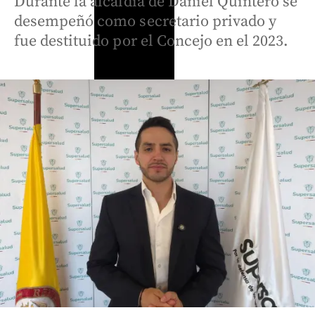
Durante la alcaldía de Daniel Quintero se
desempeñó como secretario privado y
fue destituido por el Concejo en el 2023.
Colombia
Colombia
Así será la
Expresidente
Videos
inédita
Uribe llegó a
Las mujeres
posesión
Cali para
que mueven
de De la
asistir a la
a Medellín
Espriella:
posesión de
fueron las
su primer
Abelardo de
protagonistas
discurso
la Espriella
del Desfile
será