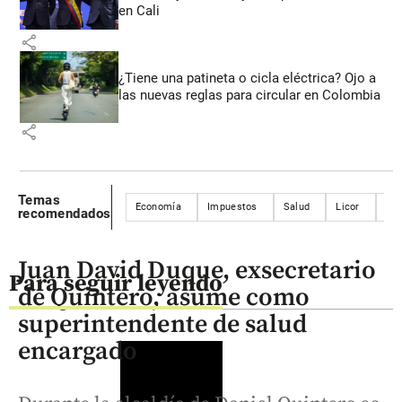
en Cali
share
¿Tiene una patineta o cicla eléctrica? Ojo a
las nuevas reglas para circular en Colombia
share
Temas
Economía
Impuestos
Salud
Licor
Beb
recomendados
Juan David Duque, exsecretario
Para seguir leyendo
de Quintero, asume como
superintendente de salud
encargado