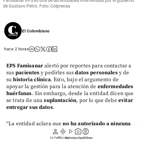
Famisanar EPS es una de las entidades intervenidas por el gobierno
de Gustavo Petro. Foto: Colprensa
El Colombiano
hace 2 horas
EPS Famisanar
alertó por reportes para contactar a
sus
pacientes
y pedirles sus
datos personales
y de
su
historia clínica
. Esto, bajo el argumento de
apoyar la gestión para la atención de
enfermedades
huérfanas
. Sin embargo, desde la entidad dicen que
se trata de una
suplantación
, por lo que debe
evitar
entregar sus datos
.
“La entidad aclara que
no ha autorizado a ninguna
fundación u organización
para contactar a los
person
graphic_eq
play_arrow
photo_camera
account_circle
afiliados en nombre de
EPS Famisanar
con el fin de
Mi Perfil
Pódcast
Reportajes gráficos
Videos
Suscríbete