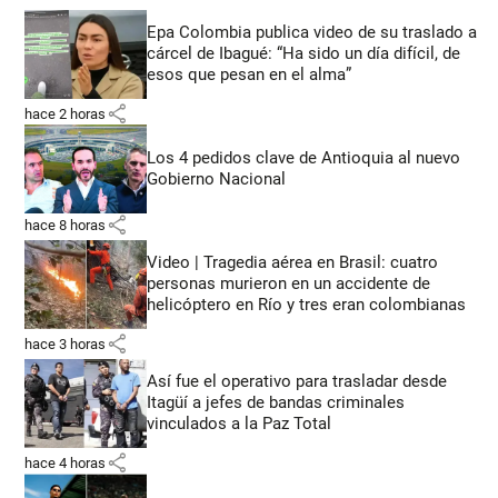
Epa Colombia publica video de su traslado a
cárcel de Ibagué: “Ha sido un día difícil, de
esos que pesan en el alma”
share
hace 2 horas
Los 4 pedidos clave de Antioquia al nuevo
Gobierno Nacional
share
hace 8 horas
Video | Tragedia aérea en Brasil: cuatro
personas murieron en un accidente de
helicóptero en Río y tres eran colombianas
share
hace 3 horas
Así fue el operativo para trasladar desde
Itagüí a jefes de bandas criminales
vinculados a la Paz Total
share
hace 4 horas