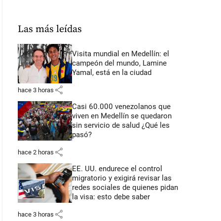
Las más leídas
Visita mundial en Medellín: el
campeón del mundo, Lamine
Yamal, está en la ciudad
share
hace 3 horas
Casi 60.000 venezolanos que
viven en Medellín se quedaron
sin servicio de salud ¿Qué les
pasó?
share
hace 2 horas
EE. UU. endurece el control
migratorio y exigirá revisar las
redes sociales de quienes pidan
la visa: esto debe saber
share
hace 3 horas