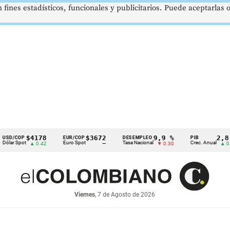
 fines estadísticos, funcionales y publicitarios. Puede aceptarlas
$4178
$3672
9,9 %
2,8 %
P
EUR/COP
DESEMPLEO
PIB
ot
Euro Spot
Tasa Nacional
Crec. Anual
▲ 0.42
—
▼ 0.30
▲ 0.10
Viernes
, 7 de Agosto de 2026