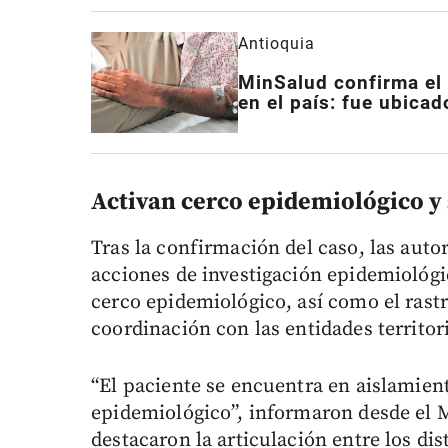
Antioquia
MinSalud confirma el 
en el país: fue ubica
Activan cerco epidemiológico y
Tras la confirmación del caso, las aut
acciones de investigación epidemiológ
cerco epidemiológico, así como el rast
coordinación con las entidades territori
“El paciente se encuentra en aislamient
epidemiológico”, informaron desde el M
destacaron la articulación entre los dis