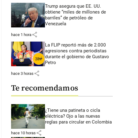
Trump asegura que EE. UU.
obtiene “miles de millones de
barriles” de petróleo de
Venezuela
share
hace 1 hora
La FLIP reportó más de 2.000
agresiones contra periodistas
durante el gobierno de Gustavo
Petro
share
hace 3 horas
Te recomendamos
¿Tiene una patineta o cicla
eléctrica? Ojo a las nuevas
reglas para circular en Colombia
share
hace 10 horas