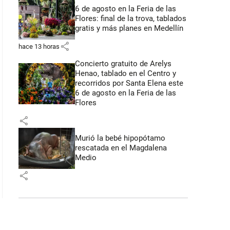
6 de agosto en la Feria de las
Flores: final de la trova, tablados
gratis y más planes en Medellín
share
hace 13 horas
Concierto gratuito de Arelys
Henao, tablado en el Centro y
recorridos por Santa Elena este
6 de agosto en la Feria de las
Flores
share
Murió la bebé hipopótamo
rescatada en el Magdalena
Medio
share