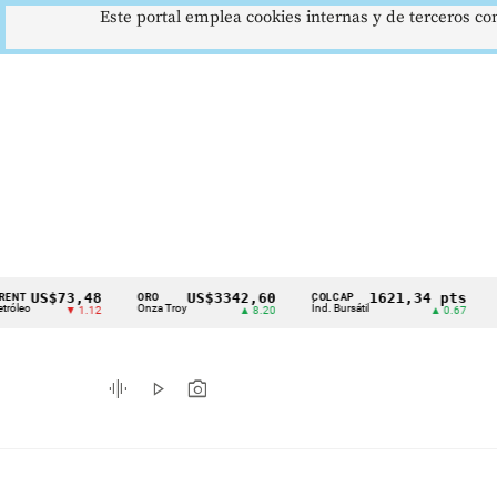
Este portal emplea cookies internas y de terceros con
$73,48
US$3342,60
1621,34 pts
ORO
COLCAP
USD/CO
Cintillo
Onza Troy
Índ. Bursátil
Dólar Sp
▼ 1.12
▲ 8.20
▲ 0.67
de
indicadores
graphic_eq
play_arrow
photo_camera
económicos
Colombia