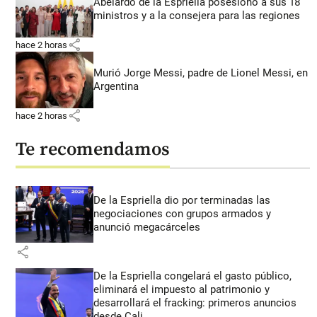
Abelardo de la Espriella posesionó a sus 18
ministros y a la consejera para las regiones
share
hace 2 horas
Murió Jorge Messi, padre de Lionel Messi, en
Argentina
share
hace 2 horas
Te recomendamos
De la Espriella dio por terminadas las
negociaciones con grupos armados y
anunció megacárceles
share
De la Espriella congelará el gasto público,
eliminará el impuesto al patrimonio y
desarrollará el fracking: primeros anuncios
desde Cali