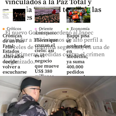
vinculados a la Paz Total y
anuncia “control total” de las
cárceles
Críticos
Oriente
Economía
El nuevo Gobierno ordenó al Inpec
Antioqueño
Crónicas
Rappi pisa
trasladar a 117 internos de alto perfil a
Flores que
de un Fan
el
cruzan el
Fatal:
acelerador
cárceles de máxima seguridad, en una de
cielo: así
Estados
en
sus primeras medidas contra el crimen
es el
Alterados
Medellín,
negocio
organizado.
decide
ya suma
que mueve
volver a
400.000
US$ 380
escucharse
pedidos
millones
semanales
en el
share
y 4.500
Oriente
negocios
antioqueño
share
share