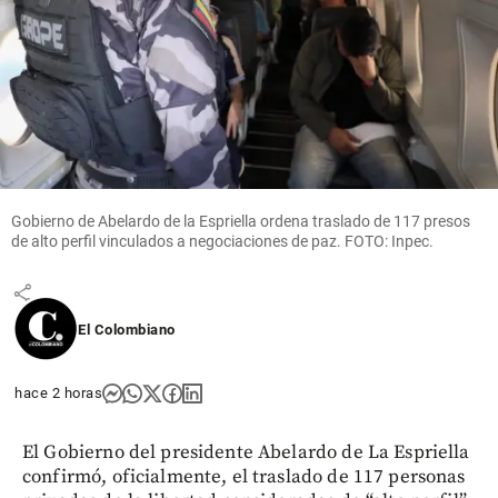
Entretenimiento
¡Está muy
cambiada!
Epa Colombia
reapareció en
Gobierno de Abelardo de la Espriella ordena traslado de 117 presos
redes y
de alto perfil vinculados a negociaciones de paz. FOTO: Inpec.
parece otra
share
El Colombiano
hace 2 horas
El Gobierno del presidente Abelardo de La Espriella
confirmó, oficialmente, el traslado de 117 personas