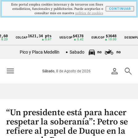
Este portal emplea cookies internas y de terceros con fines
estadísticos, funcionales y publicitarios. Puede aceptarlas o
CONTINUAR
consultar más en nuestra
politica de cookies
1621,34 pts
$4178
$3648
9,9
COLCAP
USD/COP
EUR/COP
DESEMPLEO
Cintillo
▲ 0.67
▲ 0.42
▲ 10.00
▼ 0.
de
Pico y Placa Medellín
Sabado
no
no
indicadores
económicos
menu
person
search
Sábado
, 8 de Agosto de 2026
Colombia
“Un presidente está para hacer
respetar la soberanía”: Petro se
refiere al papel de Duque en la