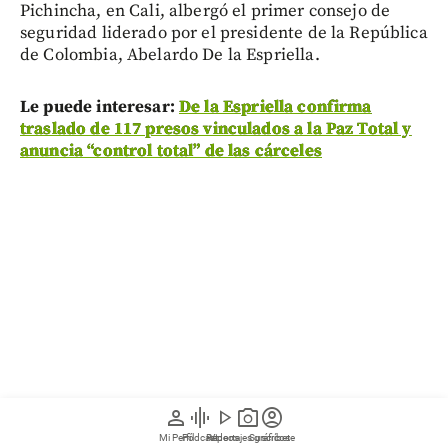
Pichincha, en Cali, albergó el primer consejo de
seguridad liderado por el presidente de la República
de Colombia, Abelardo De la Espriella.
Le puede interesar:
De la Espriella confirma
traslado de 117 presos vinculados a la Paz Total y
anuncia “control total” de las cárceles
person
graphic_eq
play_arrow
photo_camera
account_circle
Mi Perfil
Pódcast
Reportajes gráficos
Videos
Suscríbete