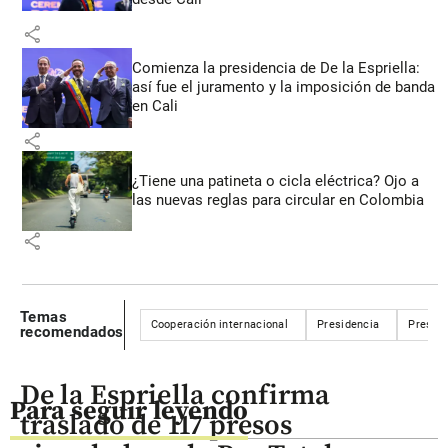
share
Comienza la presidencia de De la Espriella:
así fue el juramento y la imposición de banda
en Cali
share
¿Tiene una patineta o cicla eléctrica? Ojo a
las nuevas reglas para circular en Colombia
share
Temas
Cooperación internacional
Presidencia
Presid
recomendados
De la Espriella confirma
Para seguir leyendo
traslado de 117 presos