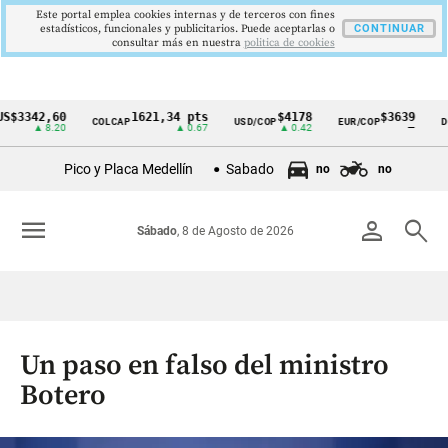
Este portal emplea cookies internas y de terceros con fines
estadísticos, funcionales y publicitarios. Puede aceptarlas o
CONTINUAR
consultar más en nuestra
politica de cookies
42,60
1621,34 pts
$4178
$3639
COLCAP
USD/COP
EUR/COP
DESEM
Cintillo
▲ 8.20
▲ 0.67
▲ 0.42
—
de
Pico y Placa Medellín
Sabado
no
no
indicadores
económicos
menu
person
search
Sábado
, 8 de Agosto de 2026
Colombia
Un paso en falso del ministro
Botero