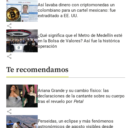
Así lavaba dinero con criptomonedas
un
colombiano para un cartel mexicano: fue
extraditado a EE. UU.
share
¿Qué significa que el Metro de Medellín esté
en la Bolsa de Valores? Así fue la histórica
operación
share
Te recomendamos
Ariana Grande y su cambio físico: las
declaraciones de la cantante sobre su cuerpo
tras el revuelo por
Petal
share
Perseidas, un eclipse y más fenómenos
astronómicos de agosto visibles desde