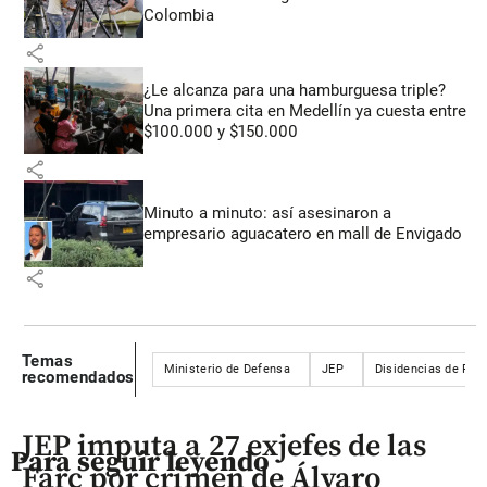
Colombia
share
¿Le alcanza para una hamburguesa triple?
Una primera cita en Medellín ya cuesta entre
$100.000 y $150.000
share
Minuto a minuto: así asesinaron a
empresario aguacatero en mall de Envigado
share
Temas
Ministerio de Defensa
JEP
Disidencias de Far
recomendados
JEP imputa a 27 exjefes de las
Para seguir leyendo
Farc por crimen de Álvaro