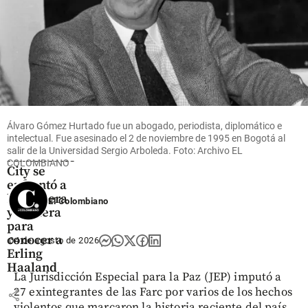
share
Fútbol
Un
Álvaro Gómez Hurtado fue un abogado, periodista, diplomático e
aficionado
intelectual. Fue asesinado el 2 de noviembre de 1995 en Bogotá al
del
salir de la Universidad Sergio Arboleda. Foto: Archivo EL
Manchester
COLOMBIANO
City se
enfrentó a
la ceguera
El Colombiano
y sordera
para
conocer a
04 de agosto de 2026
Erling
Haaland
La Jurisdicción Especial para la Paz (JEP) imputó a
27 exintegrantes de las Farc por varios de los hechos
share
violentos que marcaron la historia reciente del país,