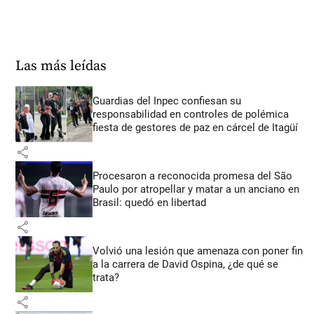
Las más leídas
Guardias del Inpec confiesan su
responsabilidad en controles de polémica
fiesta de gestores de paz en cárcel de Itagüí
share
Procesaron a reconocida promesa del São
Paulo por atropellar y matar a un anciano en
Brasil: quedó en libertad
share
Volvió una lesión que amenaza con poner fin
a la carrera de David Ospina, ¿de qué se
trata?
share