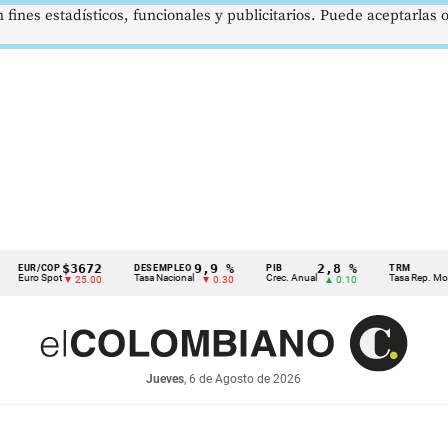
 fines estadísticos, funcionales y publicitarios. Puede aceptarlas
$3672
9,9 %
2,8 %
$
R/COP
DESEMPLEO
PIB
TRM
o Spot
Tasa Nacional
Crec. Anual
Tasa Rep. Moneda
▼ 25.00
▼ 0.30
▲ 0.10
Jueves
, 6 de Agosto de 2026