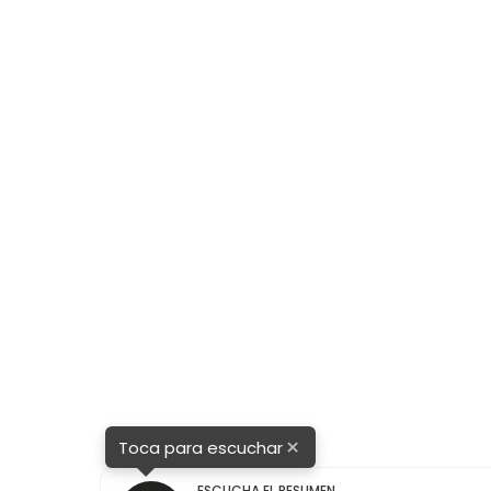
ntra
×
Toca para escuchar
ESCUCHA EL RESUMEN