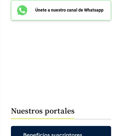
Únete a nuestro canal de Whatsapp
Nuestros portales
er José Arteaga Hernández, alias El Costeño, señalado de ser el autor inte
ador y precandidato presidencial Miguel Uribe y fue capturado por las au
otá. FOTO: CAPTURA VIDEO POLICÍA NACIONAL