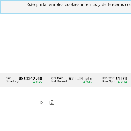
Este portal emplea cookies internas y de terceros con
US$3342,60
1621,34 pts
$4178
O
COLCAP
USD/COP
EU
Cintillo
a Troy
Índ. Bursátil
Dólar Spot
Eur
▲ 8.20
▲ 0.67
▲ 0.42
de
indicadores
graphic_eq
play_arrow
photo_camera
económicos
Colombia