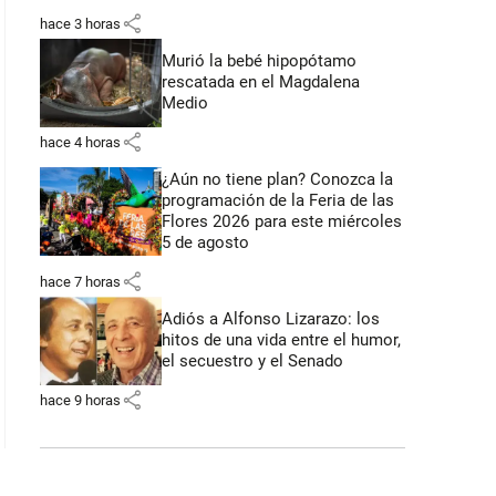
share
hace 3 horas
Murió la bebé hipopótamo
rescatada en el Magdalena
Medio
share
hace 4 horas
¿Aún no tiene plan? Conozca la
programación de la Feria de las
Flores 2026 para este miércoles
5 de agosto
share
hace 7 horas
Adiós a Alfonso Lizarazo: los
hitos de una vida entre el humor,
el secuestro y el Senado
share
hace 9 horas