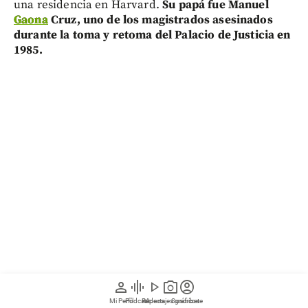
una residencia en Harvard.
Su papá fue Manuel
Gaona
Cruz, uno de los magistrados asesinados
durante la toma y retoma del Palacio de Justicia en
1985.
person
graphic_eq
play_arrow
photo_camera
account_circle
Mi Perfil
Pódcast
Reportajes gráficos
Videos
Suscríbete