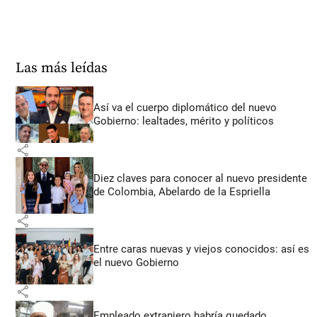
Las más leídas
Así va el cuerpo diplomático del nuevo
Gobierno: lealtades, mérito y políticos
share
Diez claves para conocer al nuevo presidente
de Colombia, Abelardo de la Espriella
share
Entre caras nuevas y viejos conocidos: así es
el nuevo Gobierno
share
Empleado extranjero habría quedado