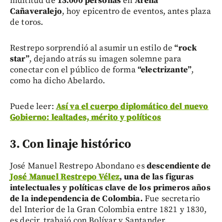
multitud de
15.000 personas
en
Arena
Cañaveralejo
, hoy epicentro de eventos, antes plaza
de toros.
Restrepo sorprendió al asumir un estilo de
“rock
star”
, dejando atrás su imagen solemne para
conectar con el público de forma
“electrizante”
,
como ha dicho Abelardo.
Puede leer:
Así va el cuerpo diplomático del nuevo
Gobierno: lealtades, mérito y políticos
3. Con linaje histórico
José Manuel Restrepo Abondano es
descendiente de
José Manuel Restrepo Vélez
, una de las figuras
intelectuales y políticas clave de los primeros años
de la independencia de Colombia.
Fue secretario
del Interior de la Gran Colombia entre 1821 y 1830,
es decir, trabajó con Bolívar y Santander.