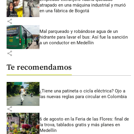
atrapado en una máquina industrial y murió
en una fábrica de Bogotá
share
Mal parqueado y robándose agua de un
hidrante para lavar el bus: Así fue la sanción
a un conductor en Medellín
share
Te recomendamos
¿Tiene una patineta o cicla eléctrica? Ojo a
las nuevas reglas para circular en Colombia
share
6 de agosto en la Feria de las Flores: final de
la trova, tablados gratis y más planes en
Medellín