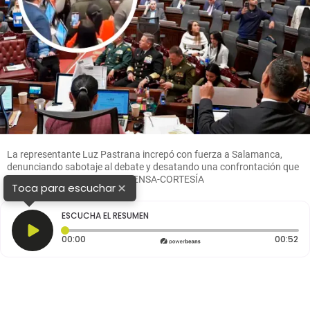
La representante Luz Pastrana increpó con fuerza a Salamanca,
denunciando sabotaje al debate y desatando una confrontación que
se volvió viral. FOTO: MINDEFENSA-CORTESÍA
×
Toca para escuchar
ESCUCHA EL RESUMEN
Tiempo transcurrido: 0 segundos
Du
00:00
00:52