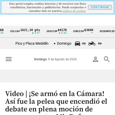
Este portal emplea cookies internas y de terceros con fines
estadísticos, funcionales y publicitarios. Puede aceptarlas o
CONTINUAR
consultar más en nuestra
politica de cookies
1621,34 pts
$4178
$3648
9,9 %
COLCAP
USD/COP
EUR/COP
DESEMPLEO
Cintillo
▲ 0.67
▲ 0.42
—
▼ 0.30
de
Pico y Placa Medellín
Domingo
no
no
indicadores
económicos
menu
person
search
Domingo
, 9 de Agosto de 2026
Colombia
Video | ¡Se armó en la Cámara!
Así fue la pelea que encendió el
debate en plena moción de