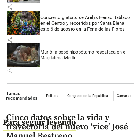
share
Concierto gratuito de Arelys Henao, tablado
en el Centro y recorridos por Santa Elena
este 6 de agosto en la Feria de las Flores
share
Murió la bebé hipopótamo rescatada en el
Magdalena Medio
share
Temas
Política
Congreso de la República
Cámara de R
recomendados
Cinco datos sobre la vida y
Para seguir leyendo
trayectoria del nuevo ‘vice’ José
Manuel Restrepo