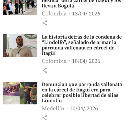
fiestica” de la cárcel de Itagüí y los
lleva a Bogotá
Colombia
13/04/ 2026
share
La historia detrás de la condena de
“Lindolfo”, señalado de armar la
parranda vallenata en cárcel de
Itagüí
Colombia
10/04/ 2026
share
Denuncian que parranda vallenata
en la cárcel de Itagüí era para
celebrar posible libertad de alias
Lindolfo
Medellín
10/04/ 2026
share