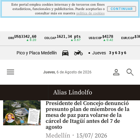
Este portal emplea cookies internas y de terceros con fines
estadísticos, funcionales y publicitarios. Puede aceptarlas o
CONTINUAR
consultar más en nuestra
politica de cookies
US$3342,60
1621,34 pts
$4178
$36
ORO
COLCAP
USD/COP
EUR/COP
Cintillo
▲ 8.20
▲ 0.67
▲ 0.42
de
Pico y Placa Medellín
Jueves
3 y 6
3 y 6
indicadores
económicos
menu
person
search
Jueves
, 6 de Agosto de 2026
Colombia
Alias Lindolfo
Presidente del Concejo denunció
presunto plan de miembros de la
mesa de paz para volarse de la
cárcel de Itagüí antes del 7 de
agosto
Medellín
15/07/ 2026