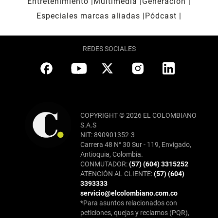
Entretenimiento
Multimedia
Generación
Especiales marcas aliadas
Pódcast
REDES SOCIALES
COPYRIGHT © 2026 EL COLOMBIANO
S.A.S
NIT: 890901352-3
Carrera 48 N° 30 Sur - 119, Envigado,
Antioquia, Colombia.
CONMUTADOR:
(57) (604) 3315252
ATENCIÓN AL CLIENTE:
(57) (604)
3393333
servicio@elcolombiano.com.co
*Para asuntos relacionados con
peticiones, quejas y reclamos (PQR),