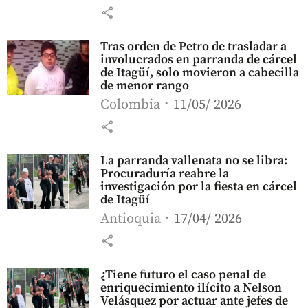
share
Tras orden de Petro de trasladar a
involucrados en parranda de cárcel
de Itagüí, solo movieron a cabecilla
de menor rango
Colombia
11/05/ 2026
share
La parranda vallenata no se libra:
Procuraduría reabre la
investigación por la fiesta en cárcel
de Itagüí
Antioquia
17/04/ 2026
share
¿Tiene futuro el caso penal de
enriquecimiento ilícito a Nelson
Velásquez por actuar ante jefes de