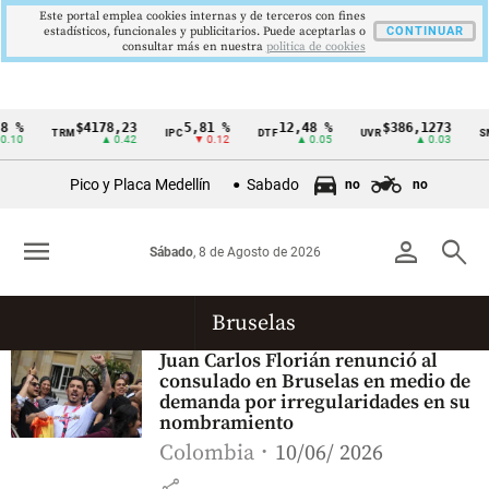
Este portal emplea cookies internas y de terceros con fines
estadísticos, funcionales y publicitarios. Puede aceptarlas o
CONTINUAR
consultar más en nuestra
politica de cookies
 %
$4178,23
5,81 %
12,48 %
$386,1273
TRM
IPC
DTF
UVR
SM
Cintillo
.10
▲ 0.42
▼ 0.12
▲ 0.05
▲ 0.03
de
Pico y Placa Medellín
Sabado
no
no
indicadores
económicos
menu
person
search
Sábado
, 8 de Agosto de 2026
Colombia
Bruselas
Juan Carlos Florián renunció al
consulado en Bruselas en medio de
demanda por irregularidades en su
nombramiento
Colombia
10/06/ 2026
share