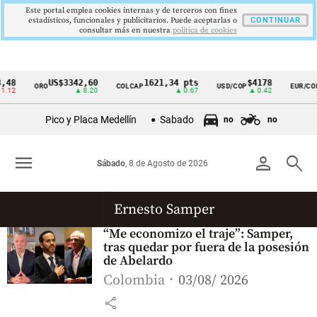
Este portal emplea cookies internas y de terceros con fines
estadísticos, funcionales y publicitarios. Puede aceptarlas o
CONTINUAR
consultar más en nuestra
politica de cookies
,48
US$3342,60
1621,34 pts
$4178
ORO
COLCAP
USD/COP
EUR/COP
Cintillo
.12
▲ 8.20
▲ 0.67
▲ 0.42
de
Pico y Placa Medellín
Sabado
no
no
indicadores
económicos
menu
person
search
Sábado
, 8 de Agosto de 2026
Colombia
Ernesto Samper
“Me economizo el traje”: Samper,
tras quedar por fuera de la posesión
de Abelardo
Colombia
03/08/ 2026
share