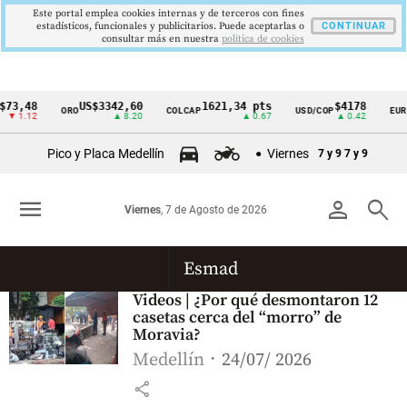
Este portal emplea cookies internas y de terceros con fines
estadísticos, funcionales y publicitarios. Puede aceptarlas o
CONTINUAR
consultar más en nuestra
politica de cookies
$73,48
US$3342,60
1621,34 pts
$4178
ORO
COLCAP
USD/COP
EUR
Cintillo
▼ 1.12
▲ 8.20
▲ 0.67
▲ 0.42
de
Pico y Placa Medellín
Viernes
7 y 9
7 y 9
indicadores
económicos
menu
person
search
Viernes
, 7 de Agosto de 2026
Colombia
Esmad
Videos | ¿Por qué desmontaron 12
casetas cerca del “morro” de
Moravia?
Medellín
24/07/ 2026
share