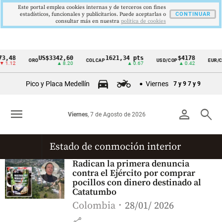
Este portal emplea cookies internas y de terceros con fines
estadísticos, funcionales y publicitarios. Puede aceptarlas o
CONTINUAR
consultar más en nuestra
politica de cookies
3,48
US$3342,60
1621,34 pts
$4178
ORO
COLCAP
USD/COP
EUR/CO
Cintillo
 1.12
▲ 8.20
▲ 0.67
▲ 0.42
de
Pico y Placa Medellín
Viernes
7 y 9
7 y 9
indicadores
económicos
menu
person
search
Viernes
, 7 de Agosto de 2026
Colombia
Estado de conmoción interior
Radican la primera denuncia
contra el Ejército por comprar
pocillos con dinero destinado al
Catatumbo
Colombia
28/01/ 2026
share