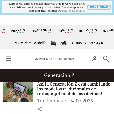
Este portal emplea cookies internas y de terceros con fines
estadísticos, funcionales y publicitarios. Puede aceptarlas o
CONTINUAR
consultar más en nuestra
politica de cookies
 %
2,8 %
$4178,23
5,81 %
12,48 %
$386
PIB
TRM
IPC
DTF
UVR
Cintillo
.30
▲ 0.10
▲ 0.42
▼ 0.12
▲ 0.05
de
Pico y Placa Medellín
Jueves
3 y 6
3 y 6
indicadores
económicos
menu
person
search
Jueves
, 6 de Agosto de 2026
Colombia
Generación Z
Así la Generación Z está cambiando
los modelos tradicionales de
trabajo: ¿el final de las oficinas?
Tendencias
15/03/ 2026
share