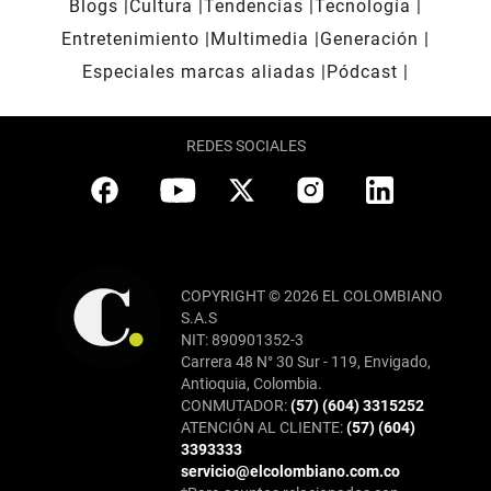
Blogs
Cultura
Tendencias
Tecnología
Entretenimiento
Multimedia
Generación
Especiales marcas aliadas
Pódcast
REDES SOCIALES
COPYRIGHT © 2026 EL COLOMBIANO
S.A.S
NIT: 890901352-3
Carrera 48 N° 30 Sur - 119, Envigado,
Antioquia, Colombia.
CONMUTADOR:
(57) (604) 3315252
ATENCIÓN AL CLIENTE:
(57) (604)
3393333
servicio@elcolombiano.com.co