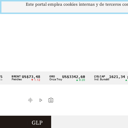
Este portal emplea cookies internas y de terceros con
US$73,48
US$3342,60
1621,34 pts
BRENT
ORO
COLCAP
Cintillo
Petróleo
Onza Troy
Índ. Bursátil
▼ 1.12
▲ 8.20
▲ 0.67
de
indicadores
graphic_eq
play_arrow
photo_camera
económicos
Colombia
GLP