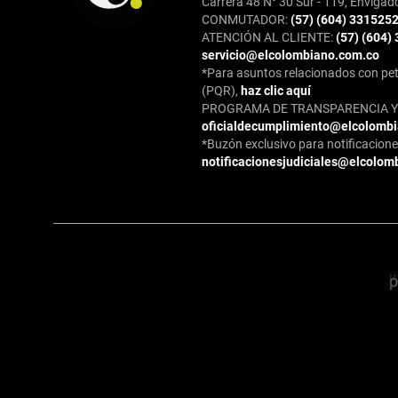
Carrera 48 N° 30 Sur - 119, Envigad
CONMUTADOR:
(57) (604) 331525
ATENCIÓN AL CLIENTE:
(57) (604)
servicio@elcolombiano.com.co
*Para asuntos relacionados con pet
(PQR),
haz clic aquí
PROGRAMA DE TRANSPARENCIA Y 
oficialdecumplimiento@elcolomb
*Buzón exclusivo para notificaciones
notificacionesjudiciales@elcolom