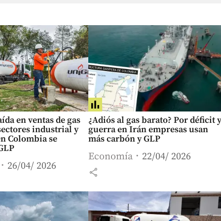
aída en ventas de gas
¿Adiós al gas barato? Por déficit 
sectores industrial y
guerra en Irán empresas usan
en Colombia se
más carbón y GLP
 GLP
Economía
22/04/ 2026
26/04/ 2026
share