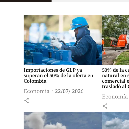
Importaciones de GLP ya
50% de la c
superan el 50% de la oferta en
natural en 
Colombia
comercial 
trasladó al
Economía
22/07/ 2026
Economía
share
share