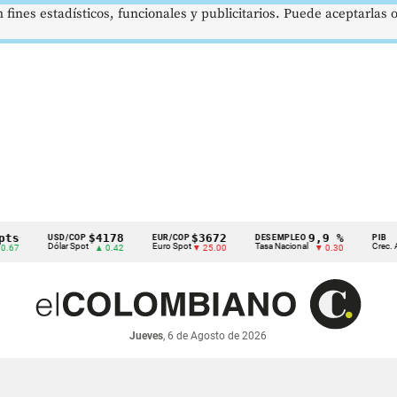
 fines estadísticos, funcionales y publicitarios. Puede aceptarlas
$4178
$3672
9,9 %
USD/COP
EUR/COP
DESEMPLEO
PIB
Dólar Spot
Euro Spot
Tasa Nacional
Crec. Anua
▲ 0.42
▼ 25.00
▼ 0.30
Jueves
, 6 de Agosto de 2026