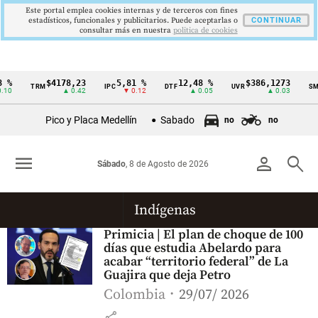
Este portal emplea cookies internas y de terceros con fines
estadísticos, funcionales y publicitarios. Puede aceptarlas o
CONTINUAR
consultar más en nuestra
politica de cookies
 %
$4178,23
5,81 %
12,48 %
$386,1273
TRM
IPC
DTF
UVR
SM
Cintillo
10
▲ 0.42
▼ 0.12
▲ 0.05
▲ 0.03
de
Pico y Placa Medellín
Sabado
no
no
indicadores
económicos
menu
person
search
Sábado
, 8 de Agosto de 2026
Colombia
Indígenas
Primicia | El plan de choque de 100
días que estudia Abelardo para
acabar “territorio federal” de La
Guajira que deja Petro
Colombia
29/07/ 2026
share