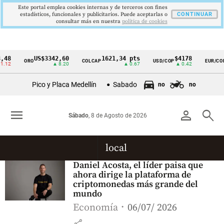
Este portal emplea cookies internas y de terceros con fines
estadísticos, funcionales y publicitarios. Puede aceptarlas o
CONTINUAR
consultar más en nuestra
politica de cookies
48
US$3342,60
1621,34 pts
$4178
ORO
COLCAP
USD/COP
EUR/COP
Cintillo
.12
▲ 8.20
▲ 0.67
▲ 0.42
de
Pico y Placa Medellín
Sabado
no
no
indicadores
económicos
menu
person
search
Sábado
, 8 de Agosto de 2026
Colombia
local
Daniel Acosta, el líder paisa que
ahora dirige la plataforma de
criptomonedas más grande del
mundo
Economía
06/07/ 2026
share