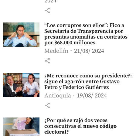
2024
share
“Los corruptos son ellos”: Fico a
Secretaría de Transparencia por
presuntas anomalías en contratos
por $68.000 millones
Medellín
21/08/ 2024
share
¿Me reconoce como su presidente?:
sigue el agarrón entre Gustavo
Petro y Federico Gutiérrez
Antioquia
19/08/ 2024
share
¿Por qué se rajó dos veces
consecutivas el
nuevo código
electoral
?