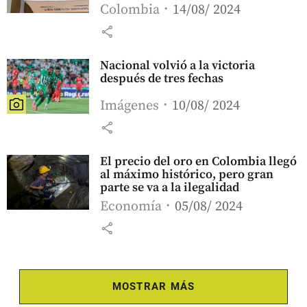
Colombia
14/08/ 2024
share
Nacional volvió a la victoria
después de tres fechas
Imágenes
10/08/ 2024
share
El precio del oro en Colombia llegó
al máximo histórico, pero gran
parte se va a la ilegalidad
Economía
05/08/ 2024
share
MOSTRAR MÁS