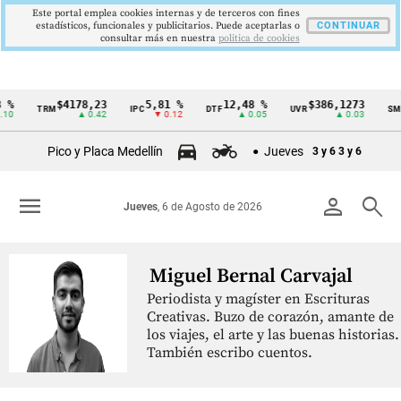
Este portal emplea cookies internas y de terceros con fines
estadísticos, funcionales y publicitarios. Puede aceptarlas o
CONTINUAR
consultar más en nuestra
politica de cookies
 %
$4178,23
5,81 %
12,48 %
$386,1273
TRM
IPC
DTF
UVR
SMM
Cintillo
10
▲ 0.42
▼ 0.12
▲ 0.05
▲ 0.03
de
Pico y Placa Medellín
Jueves
3 y 6
3 y 6
indicadores
económicos
menu
person
search
Jueves
, 6 de Agosto de 2026
Colombia
Miguel Bernal Carvajal
Periodista y magíster en Escrituras
Creativas. Buzo de corazón, amante de
los viajes, el arte y las buenas historias.
También escribo cuentos.