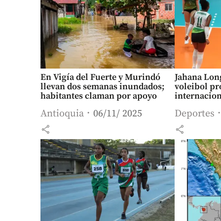
En Vigía del Fuerte y Murindó
Jahana Long
llevan dos semanas inundados;
voleibol pr
habitantes claman por apoyo
internacio
Antioquia
06/11/ 2025
Deportes
share
share