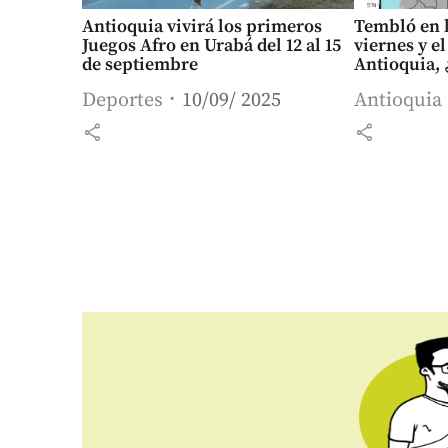
Antioquia vivirá los primeros
Tembló en l
Juegos Afro en Urabá del 12 al 15
viernes y e
de septiembre
Antioquia, 
Deportes
10/09/ 2025
Antioquia
share
share