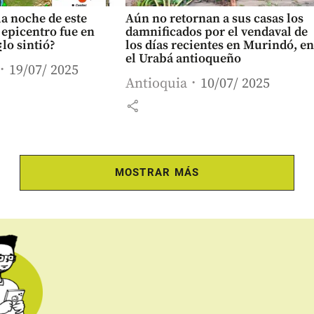
a noche de este
Aún no retornan a sus casas los
l epicentro fue en
damnificados por el vendaval de
¿lo sintió?
los días recientes en Murindó, en
el Urabá antioqueño
19/07/ 2025
Antioquia
10/07/ 2025
share
MOSTRAR MÁS