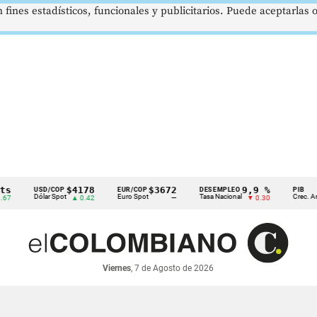
 fines estadísticos, funcionales y publicitarios. Puede aceptarlas
$4178
$3672
9,9 %
2
USD/COP
EUR/COP
DESEMPLEO
PIB
Dólar Spot
Euro Spot
Tasa Nacional
Crec. Anual
▲ 0.42
—
▼ 0.30
Viernes
, 7 de Agosto de 2026