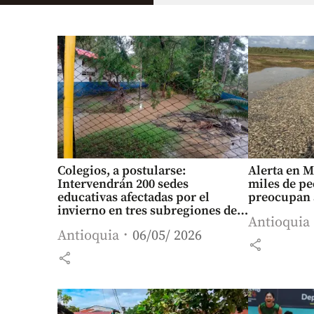
Colegios, a postularse:
Alerta en M
Intervendrán 200 sedes
miles de p
educativas afectadas por el
preocupan 
invierno en tres subregiones de
Antioquia
Antioquia
Antioquia
06/05/ 2026
share
share