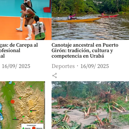
as: de Carepa al
Canotaje ancestral en Puerto
ofesional
Girón: tradición, cultura y
nal
competencia en Urabá
16/09/ 2025
Deportes
16/09/ 2025
share