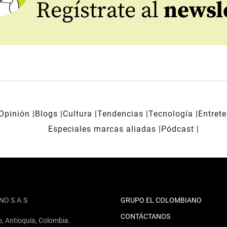
Regístrate al
newsl
Opinión
Blogs
Cultura
Tendencias
Tecnología
Entret
Especiales marcas aliadas
Pódcast
NO S.A.S
GRUPO EL COLOMBIANO
CONTÁCTANOS
o, Antioquia, Colombia.