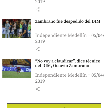
2019
share
Zambrano fue despedido del DIM
Independiente Medellín
05/04/
2019
share
“No voy a claudicar”, dice técnico
del DIM, Octavio Zambrano
Independiente Medellín
05/04/
2019
share