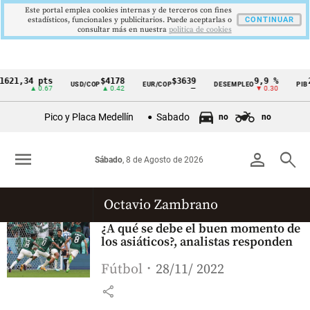
Este portal emplea cookies internas y de terceros con fines
estadísticos, funcionales y publicitarios. Puede aceptarlas o
CONTINUAR
consultar más en nuestra
politica de cookies
621,34 pts
$4178
$3639
9,9 %
2
USD/COP
EUR/COP
DESEMPLEO
PIB
Cintillo
▲ 0.67
▲ 0.42
—
▼ 0.30
▲
de
Pico y Placa Medellín
Sabado
no
no
indicadores
económicos
menu
person
search
Sábado
, 8 de Agosto de 2026
Colombia
Octavio Zambrano
¿A qué se debe el buen momento de
los asiáticos?, analistas responden
Fútbol
28/11/ 2022
share