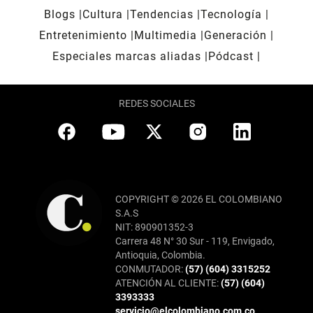
Blogs
Cultura
Tendencias
Tecnología
Entretenimiento
Multimedia
Generación
Especiales marcas aliadas
Pódcast
REDES SOCIALES
COPYRIGHT © 2026 EL COLOMBIANO
S.A.S
NIT: 890901352-3
Carrera 48 N° 30 Sur - 119, Envigado,
Antioquia, Colombia.
CONMUTADOR:
(57) (604) 3315252
ATENCIÓN AL CLIENTE:
(57) (604)
3393333
servicio@elcolombiano.com.co