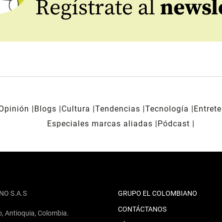
Regístrate al
newsl
Opinión
Blogs
Cultura
Tendencias
Tecnología
Entret
Especiales marcas aliadas
Pódcast
NO S.A.S
GRUPO EL COLOMBIANO
CONTÁCTANOS
o, Antioquia, Colombia.