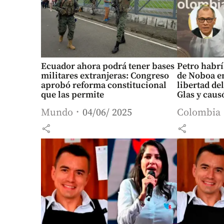
Ecuador ahora podrá tener bases
Petro habrí
militares extranjeras: Congreso
de Noboa e
aprobó reforma constitucional
libertad de
que las permite
Glas y caus
Mundo
04/06/ 2025
Colombia
share
share