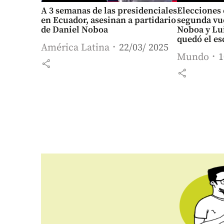
A 3 semanas de las presidenciales
Elecciones 
en Ecuador, asesinan a partidario
segunda vue
de Daniel Noboa
Noboa y Lui
quedó el es
América Latina
22/03/ 2025
Mundo
1
share
share