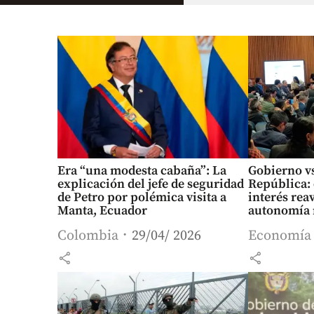
Era “una modesta cabaña”: La
Gobierno vs
explicación del jefe de seguridad
República: 
de Petro por polémica visita a
interés rea
Manta, Ecuador
autonomía 
Colombia
29/04/ 2026
Economía
share
share