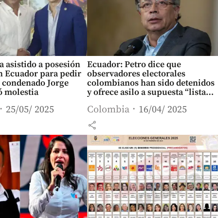
a asistido a posesión
Ecuador: Petro dice que
n Ecuador para pedir
observadores electorales
l condenado Jorge
colombianos han sido detenidos
ó molestia
y ofrece asilo a supuesta “lista
negra de opositores”
25/05/ 2025
Colombia
16/04/ 2025
share