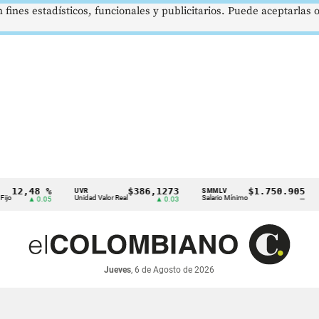
 fines estadísticos, funcionales y publicitarios. Puede aceptarlas
2,48 %
$386,1273
$1.750.905
UVR
SMMLV
BR
Unidad Valor Real
Salario Mínimo
Pet
▲ 0.05
▲ 0.03
—
Jueves
, 6 de Agosto de 2026