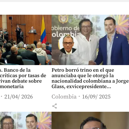
. Banco de la
Petro borró trino en el que
críticas por tasas de
anunciaba que le otorgó la
vivan debate sobre
nacionalidad colombiana a Jorge
monetaria
Glass, exvicepresidente
ecuatoriano condenado
21/04/ 2026
Colombia
16/09/ 2025
share