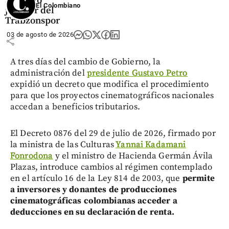
al nuevo
El Colombiano
jugador del
Trabzonspor
03 de agosto de 2026
share
A tres días del cambio de Gobierno, la
administración del
presidente Gustavo Petro
expidió un decreto que modifica el procedimiento
para que los proyectos cinematográficos nacionales
accedan a beneficios tributarios.
El Decreto 0876 del 29 de julio de 2026, firmado por
la ministra de las Culturas
Yannai Kadamani
Fonrodona
y el ministro de Hacienda Germán Ávila
Plazas, introduce cambios al régimen contemplado
en el artículo 16 de la Ley 814 de 2003, que
pe
rmite
a inversores y donantes de producciones
cinematográficas colombianas acceder a
deducciones en su declaración de renta.