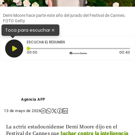
Demi Moore hace parte este año del jurado del Festival de Cannes.
FOTO Getty
×
Toca para escuchar
ESCUCHA EL RESUMEN
Tiempo transcurrido: 0 segundos
Du
00:00
00:43
Agencia AFP
13 de mayo de 2026
La actriz estadounidense Demi Moore dijo en el
Festival de Cannes que
luchar contra la inteligencia