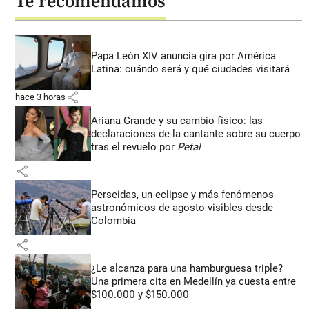
Te recomendamos
Papa León XIV anuncia gira por América
Latina: cuándo será y qué ciudades visitará
share
hace 3 horas
Ariana Grande y su cambio físico: las
declaraciones de la cantante sobre su cuerpo
tras el revuelo por
Petal
share
Perseidas, un eclipse y más fenómenos
astronómicos de agosto visibles desde
Colombia
share
¿Le alcanza para una hamburguesa triple?
Una primera cita en Medellín ya cuesta entre
$100.000 y $150.000