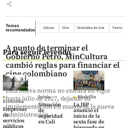
share
Temas
Cultura
Cine
Festivales de cine
Festival 
recomendados
A punto de terminar el
Para seguir leyendo
Gobierno Petro, MinCultura
cambió reglas para financiar el
cine colombiano
Esta nueva norma no entrará en vigor
Inicio
Medellín
hasta julio de 2027, dejando su
Economía
Situación
La JEP
implementación en manos de la nueva
Empresas
de
anunció el
administración.
de
seguridad
inicio de la
servicios
en Cali
sexta fase de
públicos
búsqueda en