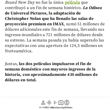
Brand New Day
no fue la única
película
que
contribuyó a un fin de semana histórico.
La Odisea
de Universal Pictures, la adaptación de
Christopher Nolan que ha llenado las salas de
proyección premium en IMAX
, sumó 51 millones de
dólares adicionales este fin de semana, llevando sus
ingresos mundiales a 721 millones de dólares desde
su estreno. La semana pasada ya había superado las
expectativas con una apertura de 124,5 millones en
Norteamérica.
Juntas,
las dos películas impulsaron el fin de
semana doméstico con mayores ingresos de la
historia, con aproximadamente 430 millones de
dólares en total.
Toy Story 5
de Disney completó el podio en el tercer
person
graphic_eq
play_arrow
photo_camera
account_circle
puesto con 6,3 millones, seguida por
Minions &
Mi Perfil
Pódcast
Reportajes gráficos
Videos
Suscríbete