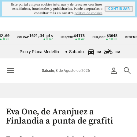
Este portal emplea cookies internas y de terceros con fines
estadísticos, funcionales y publicitarios. Puede aceptarlas o
CONTINUAR
consultar más en nuestra
politica de cookies
1621,34 pts
$4178
$3648
9,
COLCAP
USD/COP
EUR/COP
DESEMPLEO
Cintillo
▲ 0.67
▲ 0.42
▲ 10.00
▼ 
de
Pico y Placa Medellín
Sabado
no
no
indicadores
económicos
menu
person
search
Sábado
, 8 de Agosto de 2026
Colombia
Eva One, de Aranjuez a
Finlandia a punta de grafiti