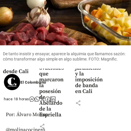
Colombia
Colombia
Miguel
Comienza
Videos
Uribe,
la
Posesión
Javier
presidencia
presidencial
Milei y
de De la
de Abelardo
De tanto insistir y ensayar, aparece la alquimia que llamamos sazón:
Álvaro
Espriella:
de la
cómo transformar algo simple en algo sublime. FOTO: Magnific.
Uribe: las
así fue el
Espriella
ovaciones
juramento
desde Cali
que
y la
marcaron
imposición
share
El Colombiano
la
de banda
posesión
en Cali
de
hace 18 horas
share
Abelardo
de la
Espriella
Por: Álvaro Molina
share
@molinacocinero