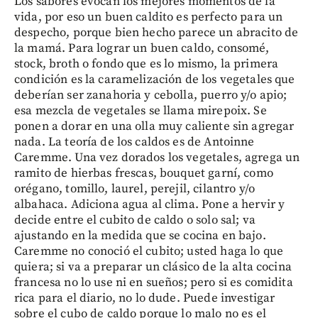
Los sabores evocan los mejores momentos de la
vida, por eso un buen caldito es perfecto para un
despecho, porque bien hecho parece un abracito de
la mamá. Para lograr un buen caldo, consomé,
stock, broth o fondo que es lo mismo, la primera
condición es la caramelización de los vegetales que
deberían ser zanahoria y cebolla, puerro y/o apio;
esa mezcla de vegetales se llama mirepoix. Se
ponen a dorar en una olla muy caliente sin agregar
nada. La teoría de los caldos es de Antoinne
Caremme. Una vez dorados los vegetales, agrega un
ramito de hierbas frescas, bouquet garní, como
orégano, tomillo, laurel, perejil, cilantro y/o
albahaca. Adiciona agua al clima. Pone a hervir y
decide entre el cubito de caldo o solo sal; va
ajustando en la medida que se cocina en bajo.
Caremme no conoció el cubito; usted haga lo que
quiera; si va a preparar un clásico de la alta cocina
francesa no lo use ni en sueños; pero si es comidita
rica para el diario, no lo dude. Puede investigar
sobre el cubo de caldo porque lo malo no es el