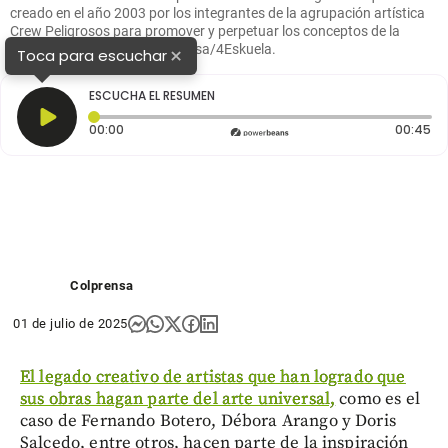
creado en el año 2003 por los integrantes de la agrupación artística
Crew Peligrosos para promover y perpetuar los conceptos de la
cultura Hip-Hop. Foto Colprensa/4Eskuela.
×
Toca para escuchar
ESCUCHA EL RESUMEN
Tiempo transcurrido: 0 segundos
Du
00:00
00:45
Colprensa
01 de julio de 2025
El legado creativo de artistas que han logrado que
sus obras hagan parte del arte universal,
como es el
caso de Fernando Botero, Débora Arango y Doris
Salcedo, entre otros, hacen parte de la inspiración