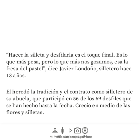
“Hacer la silleta y desfilarla es el toque final. Es lo
que más pesa, pero lo que más nos gozamos, esa la
fresa del pastel”, dice Javier Londoño, silletero hace
13 años.
Él heredó la tradición y el contrato como silletero de
su abuela, que participó en 56 de los 69 desfiles que
se han hecho hasta la fecha. Creció en medio de las
flores y silletas.
“A uno los padres y los abuelos le inculcan el ser
person
graphic_eq
play_arrow
photo_camera
account_circle
silletereo desde que tiene uso de razón. Es una
Mi Perfil
Pódcast
Reportajes gráficos
Videos
Suscríbete