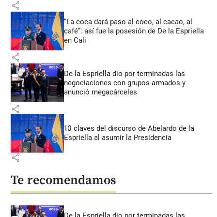
share
“La coca dará paso al coco, al cacao, al
café”: así fue la posesión de De la Espriella
en Cali
share
De la Espriella dio por terminadas las
negociaciones con grupos armados y
anunció megacárceles
share
10 claves del discurso de Abelardo de la
Espriella al asumir la Presidencia
share
Te recomendamos
De la Espriella dio por terminadas las