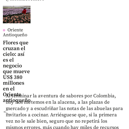
Oriente
Antioqueño
Flores que
cruzan el
cielo: así
es el
negocio
que mueve
US$ 380
millones
en el
Oriente
Al terminar la aventura de sabores por Colombia,
antioqueño
hoy nos metemos en la alacena, a las plazas de
mercado y a escudriñar las notas de las abuelas para
share
invitarlos a cocinar. Arriésguese que, si la primera
vez no le sale bien, seguro que no repetirá los
mismos errores, más cuando hay miles de recursos