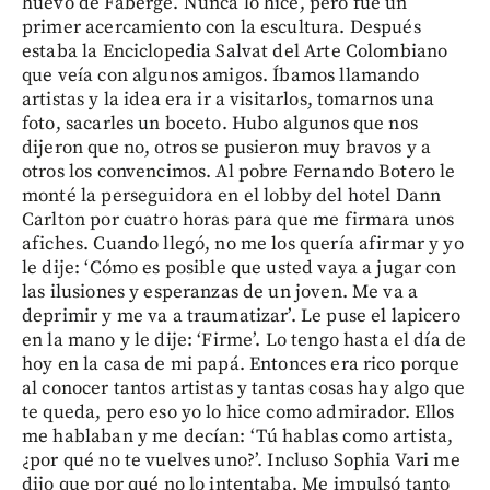
huevo de Fabergé. Nunca lo hice, pero fue un
primer acercamiento con la escultura. Después
estaba la Enciclopedia Salvat del Arte Colombiano
que veía con algunos amigos. Íbamos llamando
artistas y la idea era ir a visitarlos, tomarnos una
foto, sacarles un boceto. Hubo algunos que nos
dijeron que no, otros se pusieron muy bravos y a
otros los convencimos. Al pobre Fernando Botero le
monté la perseguidora en el lobby del hotel Dann
Carlton por cuatro horas para que me firmara unos
afiches. Cuando llegó, no me los quería afirmar y yo
le dije: ‘Cómo es posible que usted vaya a jugar con
las ilusiones y esperanzas de un joven. Me va a
deprimir y me va a traumatizar’. Le puse el lapicero
en la mano y le dije: ‘Firme’. Lo tengo hasta el día de
hoy en la casa de mi papá. Entonces era rico porque
al conocer tantos artistas y tantas cosas hay algo que
te queda, pero eso yo lo hice como admirador. Ellos
me hablaban y me decían: ‘Tú hablas como artista,
¿por qué no te vuelves uno?’. Incluso Sophia Vari me
dijo que por qué no lo intentaba. Me impulsó tanto