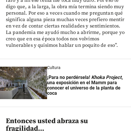
raro y a mí ese tema me toca muy duro. Por eso te
digo que, a la larga, la obra mía termina siendo muy
personal. Por eso a veces cuando me preguntan qué
significa alguna pieza muchas veces prefiero mentir
en vez de contar ciertas realidades y sentimientos.
La pandemia me ayudó mucho a abrirme, porque yo
creo que en esa época todos nos volvimos
vulnerables y quisimos hablar un poquito de eso”.
Cultura
¡Para no perdérsela!
Khoka Project
,
una exposición en el Mamm para
conocer el universo de la planta de
coca
Entonces usted abraza su
fragilidad...