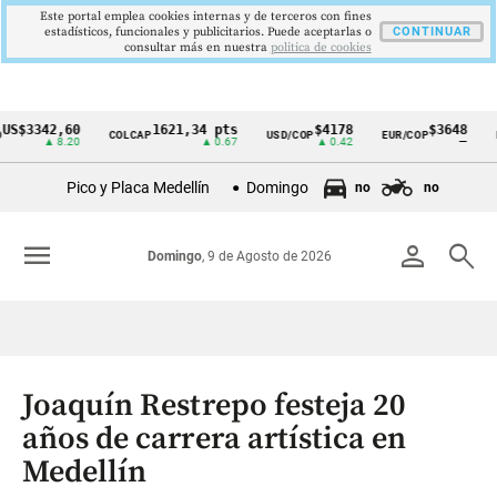
Este portal emplea cookies internas y de terceros con fines
estadísticos, funcionales y publicitarios. Puede aceptarlas o
CONTINUAR
consultar más en nuestra
politica de cookies
342,60
1621,34 pts
$4178
$3648
COLCAP
USD/COP
EUR/COP
DESEM
Cintillo
▲ 8.20
▲ 0.67
▲ 0.42
—
de
Pico y Placa Medellín
Domingo
no
no
indicadores
económicos
menu
person
search
Domingo
, 9 de Agosto de 2026
Colombia
Joaquín Restrepo festeja 20
años de carrera artística en
Medellín