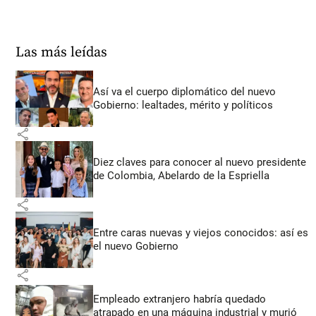
Las más leídas
Así va el cuerpo diplomático del nuevo
Gobierno: lealtades, mérito y políticos
share
Diez claves para conocer al nuevo presidente
de Colombia, Abelardo de la Espriella
share
Entre caras nuevas y viejos conocidos: así es
el nuevo Gobierno
share
Empleado extranjero habría quedado
atrapado en una máquina industrial y murió