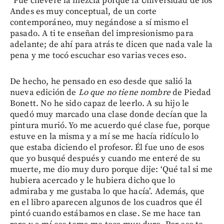
“Fue chévere la mezcla porque la Universidad de los
Andes es muy conceptual, de un corte
contemporáneo, muy negándose a sí mismo el
pasado. A ti te enseñan del impresionismo para
adelante; de ahí para atrás te dicen que nada vale la
pena y me tocó escuchar eso varias veces eso.
De hecho, he pensado en eso desde que salió la
nueva edición de
Lo que no tiene nombre
de Piedad
Bonett. No he sido capaz de leerlo. A su hijo le
quedó muy marcado una clase donde decían que la
pintura murió. Yo me acuerdo qué clase fue, porque
estuve en la misma y a mí se me hacía ridículo lo
que estaba diciendo el profesor. Él fue uno de esos
que yo busqué después y cuando me enteré de su
muerte, me dio muy duro porque dije: ‘Qué tal si me
hubiera acercado y le hubiera dicho que lo
admiraba y me gustaba lo que hacía’. Además, que
en el libro aparecen algunos de los cuadros que él
pintó cuando estábamos en clase. Se me hace tan