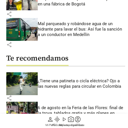
en una fábrica de Bogotá
share
Mal parqueado y robándose agua de un
hidrante para lavar el bus: Así fue la sanción
a un conductor en Medellín
share
Te recomendamos
¿Tiene una patineta o cicla eléctrica? Ojo a
las nuevas reglas para circular en Colombia
share
6 de agosto en la Feria de las Flores: final de
la trova, tablados gratis y más planes en
person
graphic_eq
play_arrow
photo_camera
account_circle
Medellín
Mi Perfil
Pódcast
Reportajes gráficos
Videos
Suscríbete