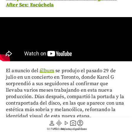
After Sex: Escúchela
El anuncio del
álbum
se produjo el pasado 29 de
julio en un concierto en Toronto, donde Karol G
sorprendió a sus seguidores al confirmar que
llevaba varios meses trabajando en esta nueva
producción. Días después, compartió la portada y la
contraportada del disco, en las que aparece con una
estética más sobria y melancólica, reforzando la
identidad visual de esta nueva etapa.
person
graphic_eq
play_arrow
photo_camera
account_circle
Mi Perfil
Pódcast
Reportajes gráficos
Videos
Suscríbete
Tras el lanzamiento del álbum,
la
artista
continuará