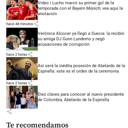
Video | Lucho marcó su primer gol de la
temporada con el Bayern Múnich; vea aquí la
anotación
share
hace 48 minutos
Verónica Alcocer ya llegó a Suecia: la recibió
su amiga DJ Gunn Lundemo y negó
acusaciones de corrupción
share
hace 2 horas
Así será la inédita posesión de Abelardo de la
Espriella: este es el orden de la ceremonia
share
hace 2 horas
Diez claves para conocer al nuevo presidente
de Colombia, Abelardo de la Espriella
share
Te recomendamos