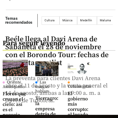
Temas
Cultura
Música
Medellín
Maluma
recomendados
Beéle llega al Davi Arena de
Para seguir leyendo
Sabaneta el 28 de noviembre
con el Borondo Tour: fechas de
preventa y setlist
La preventa para clientes Davi Arena
Oriente
Las
abre el 11 de agosto y la venta general el
Columnistas
Antioqueño
marcas
hablan
14 de agosto, ambas a las 9:00 a. m. a
El
Flores que
Tierragro:
gobierno
cruzan el
través de TuBoleta.
la
más
cielo: así
empresa
corrupto:
es el
detrás de
el legado
negocio