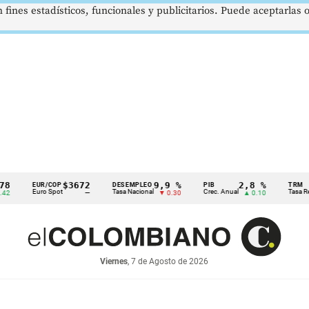
 fines estadísticos, funcionales y publicitarios. Puede aceptarlas
$3672
9,9 %
2,8 %
EUR/COP
DESEMPLEO
PIB
TRM
Euro Spot
Tasa Nacional
Crec. Anual
Tasa Rep. Mo
—
▼ 0.30
▲ 0.10
Viernes
, 7 de Agosto de 2026