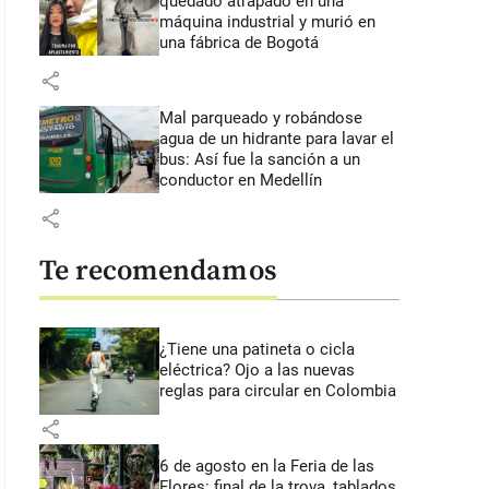
quedado atrapado en una
máquina industrial y murió en
una fábrica de Bogotá
share
Mal parqueado y robándose
agua de un hidrante para lavar el
bus: Así fue la sanción a un
conductor en Medellín
share
Te recomendamos
¿Tiene una patineta o cicla
eléctrica? Ojo a las nuevas
reglas para circular en Colombia
share
6 de agosto en la Feria de las
Flores: final de la trova, tablados