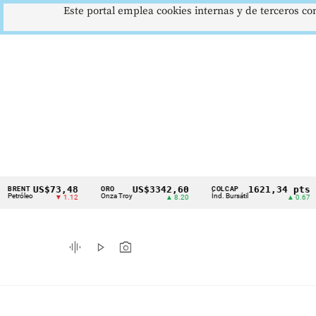
Este portal emplea cookies internas y de terceros con
US$73,48
US$3342,60
1621,34 pts
ORO
COLCAP
USD
Cintillo
o
Onza Troy
Índ. Bursátil
Dóla
▼ 1.12
▲ 8.20
▲ 0.67
de
indicadores
graphic_eq
play_arrow
photo_camera
económicos
Colombia