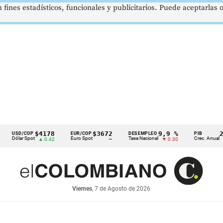
 fines estadísticos, funcionales y publicitarios. Puede aceptarlas
$4178
$3672
9,9 %
2,8 %
/COP
EUR/COP
DESEMPLEO
PIB
r Spot
Euro Spot
Tasa Nacional
Crec. Anual
▲ 0.42
—
▼ 0.30
▲ 0.10
Viernes
, 7 de Agosto de 2026