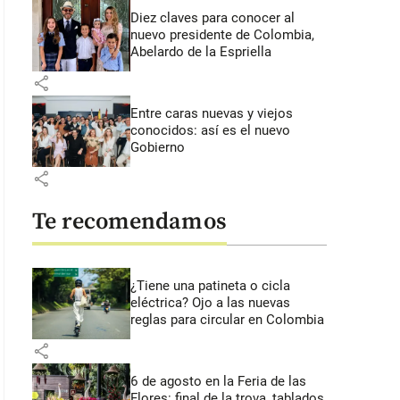
Diez claves para conocer al
nuevo presidente de Colombia,
Abelardo de la Espriella
share
Entre caras nuevas y viejos
conocidos: así es el nuevo
Gobierno
share
Te recomendamos
¿Tiene una patineta o cicla
eléctrica? Ojo a las nuevas
reglas para circular en Colombia
share
6 de agosto en la Feria de las
Flores: final de la trova, tablados