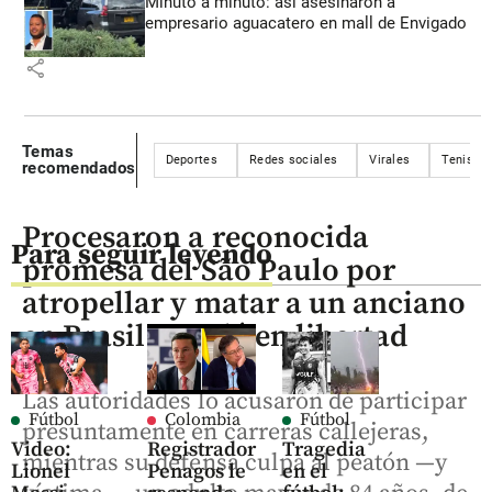
Minuto a minuto: así asesinaron a
empresario aguacatero en mall de Envigado
share
Temas
Deportes
Redes sociales
Virales
Tenis
recomendados
Procesaron a reconocida
Para seguir leyendo
promesa del São Paulo por
atropellar y matar a un anciano
en Brasil: quedó en libertad
Las autoridades lo acusaron de participar
Fútbol
Colombia
Fútbol
presuntamente en carreras callejeras,
Video:
Registrador
Tragedia
mientras su defensa culpa al peatón —y
Lionel
Penagos le
en el