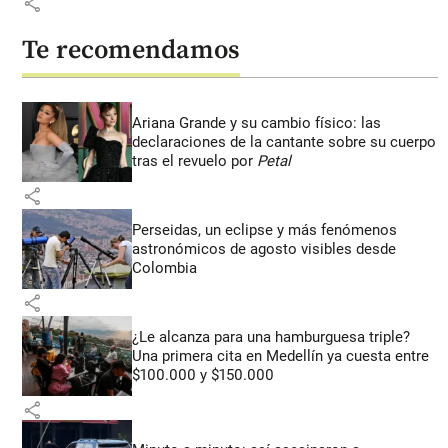
share
Te recomendamos
Ariana Grande y su cambio físico: las
declaraciones de la cantante sobre su cuerpo
tras el revuelo por
Petal
share
Perseidas, un eclipse y más fenómenos
astronómicos de agosto visibles desde
Colombia
share
¿Le alcanza para una hamburguesa triple?
Una primera cita en Medellín ya cuesta entre
$100.000 y $150.000
share