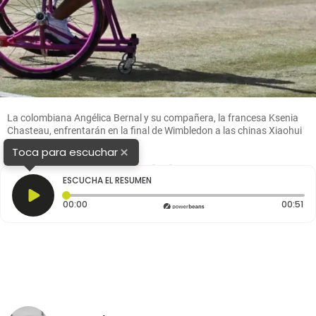
La colombiana Angélica Bernal y su compañera, la francesa Ksenia
Chasteau, enfrentarán en la final de Wimbledon a las chinas Xiaohui
Li y Ziying Wang. FOTO: AFP
×
Toca para escuchar
1
2
3
ESCUCHA EL RESUMEN
Tiempo transcurrido: 0 segundos
Du
00:00
00:51