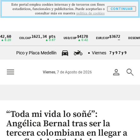
Este portal emplea cookies internas y de terceros con fines
estadísticos, funcionales y publicitarios. Puede aceptarlas o
CONTINUAR
consultar más en nuestra
politica de cookies
1621,34 pts
$4178
$3672
9,
COLCAP
USD/COP
EUR/COP
DESEMPLEO
Cintillo
▲ 0.67
▲ 0.42
—
▼ 0
de
Pico y Placa Medellín
Viernes
7 y 9
7 y 9
indicadores
económicos
menu
person
search
Viernes
, 7 de Agosto de 2026
Colombia
“Toda mi vida lo soñé”:
Angélica Bernal tras ser la
tercera colombiana en llegar a