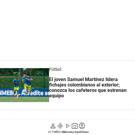
Fútbol
El joven Samuel Martínez lidera
fichajes colombianos al exterior;
conozca los cafeteros que estrenan
equipo
Antes del encuentro entre el equipo mexicano y
person
graphic_eq
play_arrow
photo_camera
account_circle
Vancouver Whitecaps de Canadá, válido por la
Mi Perfil
Pódcast
Reportajes gráficos
Videos
Suscríbete