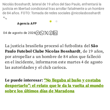
de la
Nicolás Bosshardt, lateral de 19 años del Sao Paulo, enfrentará la
derecha
justicia en libertad condicional tras arrollar fatalmente a un hombre
de 84 años. FOTO: Tomada de redes sociales @nicolasbosshardt
share
1
2
Agencia AFP
04 de agosto de 2026
La justicia brasileña procesó al futbolista del
São
Paulo Futebol Clube
Nicolas Bosshardt
, de 19 años,
por atropellar a un hombre de 84 años que falleció
en el incidente, informaron este martes 4 de agosto
las autoridades y el club carioca.
Le puede interesar:
“No llegaba al baño y costaba
despertarlo”: el relato que le da la vuelta al mundo
sobre los últimos días de Maradona