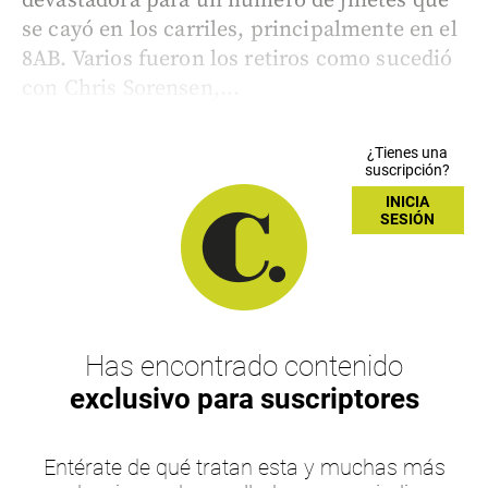
devastadora para un número de jinetes que
se cayó en los carriles, principalmente en el
8AB. Varios fueron los retiros como sucedió
con Chris Sorensen,...
¿Tienes una
suscripción?
INICIA
SESIÓN
Has encontrado contenido
exclusivo para suscriptores
Entérate de qué tratan esta y muchas más