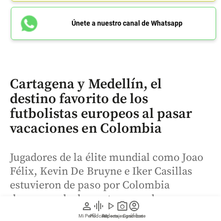
Únete a nuestro canal de Whatsapp
Cartagena y Medellín, el
destino favorito de los
futbolistas europeos al pasar
vacaciones en Colombia
Jugadores de la élite mundial como Joao
Félix, Kevin De Bruyne e Iker Casillas
estuvieron de paso por Colombia
descansando de sus temporadas y
person
graphic_eq
play_arrow
photo_camera
account_circle
compartiendo la belleza de diferentes
Mi Perfil
Pódcast
Reportajes gráficos
Videos
Suscríbete