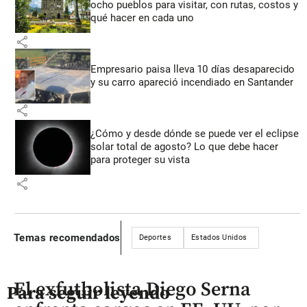
ocho pueblos para visitar, con rutas, costos y
qué hacer en cada uno
share
Empresario paisa lleva 10 días desaparecido
y su carro apareció incendiado en Santander
share
¿Cómo y desde dónde se puede ver el eclipse
solar total de agosto? Lo que debe hacer
para proteger su vista
share
Temas recomendados
Deportes
Estados Unidos
El exfutbolista Diego Serna
Para seguir leyendo