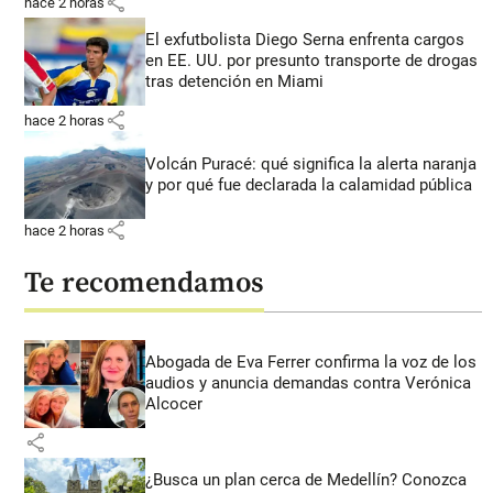
share
hace 2 horas
El exfutbolista Diego Serna enfrenta cargos
en EE. UU. por presunto transporte de drogas
tras detención en Miami
share
hace 2 horas
Volcán Puracé: qué significa la alerta naranja
y por qué fue declarada la calamidad pública
share
hace 2 horas
Te recomendamos
Abogada de Eva Ferrer confirma la voz de los
audios y anuncia demandas contra Verónica
Alcocer
share
¿Busca un plan cerca de Medellín? Conozca