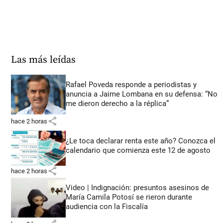
Las más leídas
Rafael Poveda responde a periodistas y
anuncia a Jaime Lombana en su defensa: “No
me dieron derecho a la réplica”
share
hace 2 horas
¿Le toca declarar renta este año? Conozca el
calendario que comienza este 12 de agosto
share
hace 2 horas
Video | Indignación: presuntos asesinos de
María Camila Potosí se rieron durante
audiencia con la Fiscalía