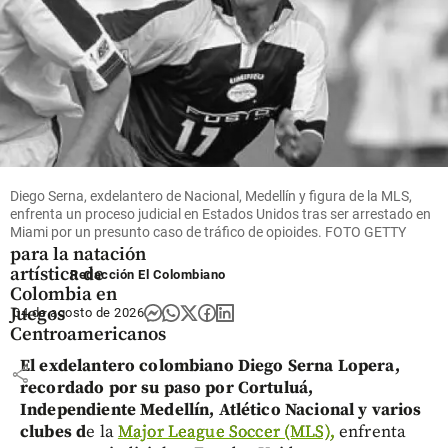
share
Deportes
Diego Serna, exdelantero de Nacional, Medellín y figura de la MLS,
Gustavo Sánchez
enfrenta un proceso judicial en Estados Unidos tras ser arrestado en
brilla con un oro
Miami por un presunto caso de tráfico de opioides. FOTO GETTY
para la natación
artística de
Redacción El Colombiano
Colombia en
Juegos
04 de agosto de 2026
Centroamericanos
El exdelantero colombiano Diego Serna Lopera,
share
recordado por su paso por Cortuluá,
Independiente Medellín, Atlético Nacional y varios
clubes d
e la
Major League Soccer (MLS),
enfrenta