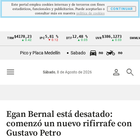
Este portal emplea cookies internas y de terceros con fines
estadísticos, funcionales y publicitarios. Puede aceptarlas o
CONTINUAR
consultar más en nuestra
politica de cookies
$4178,23
5,81 %
12,48 %
$386,1273
$
TRM
IPC
DTF
UVR
SMMLV
Cintillo
▲ 0.42
▼ 0.12
▲ 0.05
▲ 0.03
de
Pico y Placa Medellín
Sabado
no
no
indicadores
económicos
menu
person
search
Sábado
, 8 de Agosto de 2026
Colombia
Egan Bernal está desatado:
comenzó un nuevo rifirrafe con
Gustavo Petro