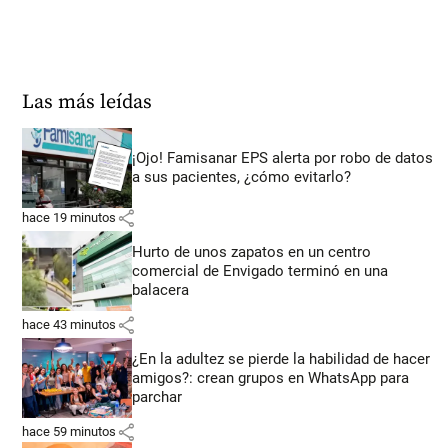
Las más leídas
¡Ojo! Famisanar EPS alerta por robo de datos
a sus pacientes, ¿cómo evitarlo?
share
hace 19 minutos
Hurto de unos zapatos en un centro
comercial de Envigado terminó en una
balacera
share
hace 43 minutos
¿En la adultez se pierde la habilidad de hacer
amigos?: crean grupos en WhatsApp para
parchar
share
hace 59 minutos