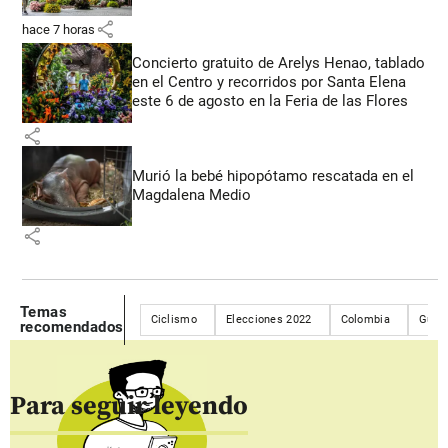
share
hace 7 horas
Concierto gratuito de Arelys Henao, tablado
en el Centro y recorridos por Santa Elena
este 6 de agosto en la Feria de las Flores
share
Murió la bebé hipopótamo rescatada en el
Magdalena Medio
share
Temas
Ciclismo
Elecciones 2022
Colombia
Gusta
recomendados
Para seguir leyendo