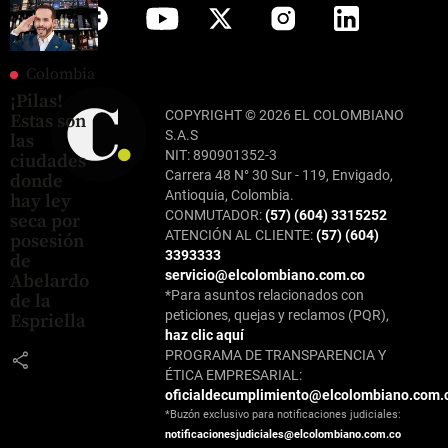
Colombia
¡Pilas!
COPYRIGHT © 2026 EL COLOMBIANO
Estas son
S.A.S
las
NIT: 890901352-3
ciudades
Carrera 48 N° 30 Sur - 119, Envigado,
donde
Antioquia, Colombia.
hay ley
CONMUTADOR:
(57) (604) 3315252
seca por
ATENCIÓN AL CLIENTE:
(57) (604)
posesión
3393333
de
servicio@elcolombiano.com.co
Abelardo
*Para asuntos relacionados con
de la
peticiones, quejas y reclamos (PQR),
Espriella
haz clic aquí
PROGRAMA DE TRANSPARENCIA Y
share
ÉTICA EMPRESARIAL:
oficialdecumplimiento@elcolombiano.com.
*Buzón exclusivo para notificaciones judiciales:
notificacionesjudiciales@elcolombiano.com.co