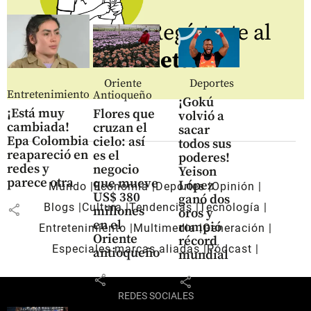
Regístrate al
newsletter
Oriente
Deportes
Entretenimiento
Antioqueño
¡Gokú
¡Está muy
Flores que
volvió a
cambiada!
cruzan el
sacar
Epa Colombia
cielo: así
todos sus
reapareció en
es el
poderes!
redes y
negocio
Yeison
parece otra
que mueve
López
Mundo
Economía
Deportes
Opinión
US$ 380
ganó dos
Blogs
Cultura
Tendencias
Tecnología
share
millones
oros y
en el
rompió
Entretenimiento
Multimedia
Generación
Oriente
récord
Especiales marcas aliadas
Pódcast
antioqueño
mundial
share
share
REDES SOCIALES