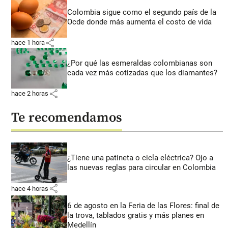
Colombia sigue como el segundo país de la
Ocde donde más aumenta el costo de vida
share
hace 1 hora
¿Por qué las esmeraldas colombianas son
cada vez más cotizadas que los diamantes?
share
hace 2 horas
Te recomendamos
¿Tiene una patineta o cicla eléctrica? Ojo a
las nuevas reglas para circular en Colombia
share
hace 4 horas
6 de agosto en la Feria de las Flores: final de
la trova, tablados gratis y más planes en
Medellín