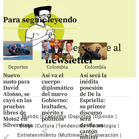
Para seguir leyendo
Regístrate al
newsletter
Deportes
Colombia
Colombia
Nuevo
Así va el
Así será la
susto para
cuerpo
inédita
David
diplomático
posesión
Alonso, se
del nuevo
de De la
cayó en las
Gobierno:
Espriella:
pruebas
lealtades,
su primer
libres de
mérito y
discurso
Mundo
Economía
Deportes
Opinión
Moto2 en
políticos
será
Silverstone
desde un
Blogs
Cultura
Tendencias
Tecnología
share
cantón
Entretenimiento
Multimedia
Generación
share
militar