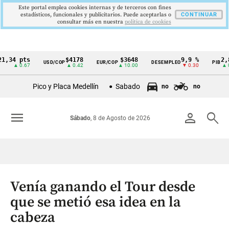
Este portal emplea cookies internas y de terceros con fines
estadísticos, funcionales y publicitarios. Puede aceptarlas o
CONTINUAR
consultar más en nuestra
politica de cookies
34 pts
$4178
$3648
9,9 %
2,8 %
USD/COP
EUR/COP
DESEMPLEO
PIB
Cintillo
▲ 0.67
▲ 0.42
▲ 10.00
▼ 0.30
▲ 0.10
de
Pico y Placa Medellín
Sabado
no
no
indicadores
económicos
menu
person
search
Sábado
, 8 de Agosto de 2026
Colombia
Venía ganando el Tour desde
que se metió esa idea en la
cabeza