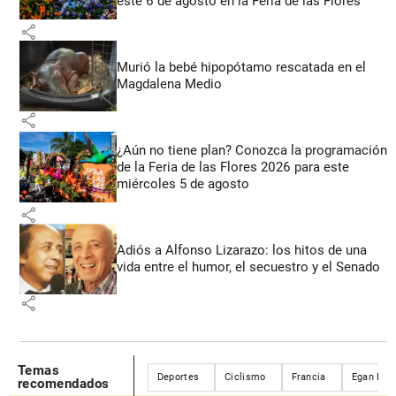
este 6 de agosto en la Feria de las Flores
share
Murió la bebé hipopótamo rescatada en el
Magdalena Medio
share
¿Aún no tiene plan? Conozca la programación
de la Feria de las Flores 2026 para este
miércoles 5 de agosto
share
Adiós a Alfonso Lizarazo: los hitos de una
vida entre el humor, el secuestro y el Senado
share
Temas
Deportes
Ciclismo
Francia
Egan Ber
recomendados