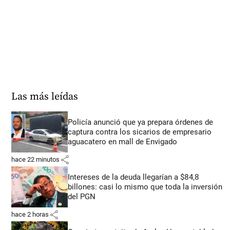
Las más leídas
Policía anunció que ya prepara órdenes de
captura contra los sicarios de empresario
aguacatero en mall de Envigado
share
hace 22 minutos
Intereses de la deuda llegarían a $84,8
billones: casi lo mismo que toda la inversión
del PGN
share
hace 2 horas