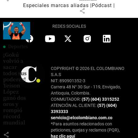
Especiales marcas aliadas
Pódcast
share
REDES SOCIALES
Deportes
¡Gokú
volvió a
sacar
COPYRIGHT © 2026 EL COLOMBIANO
todos sus
S.A.S
poderes!
NIT: 890901352-3
Yeison
Carrera 48 N° 30 Sur - 119, Envigado,
López
Antioquia, Colombia.
ganó dos
CONMUTADOR:
(57) (604) 3315252
oros y
ATENCIÓN AL CLIENTE:
(57) (604)
rompió
3393333
récord
servicio@elcolombiano.com.co
mundial
*Para asuntos relacionados con
peticiones, quejas y reclamos (PQR),
share
haz clic aquí