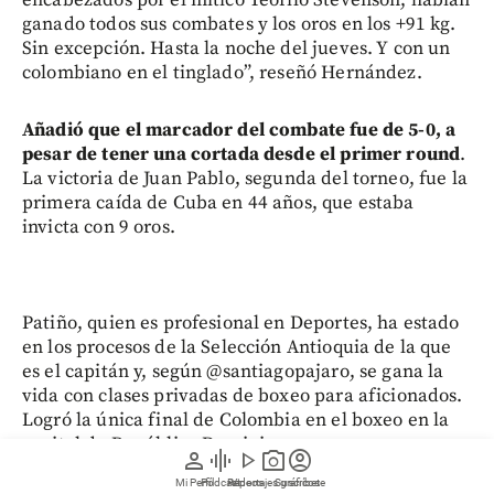
encabezados por el mítico Teófilo Stevenson, habían
ganado todos sus combates y los oros en los +91 kg.
Sin excepción. Hasta la noche del jueves. Y con un
colombiano en el tinglado”, reseñó Hernández.
Añadió que el marcador del combate fue de 5-0, a
pesar de tener una cortada desde el primer round
.
La victoria de Juan Pablo, segunda del torneo, fue la
primera caída de Cuba en 44 años, que estaba
invicta con 9 oros.
Patiño, quien es profesional en Deportes, ha estado
en los procesos de la Selección Antioquia de la que
es el capitán y, según @santiagopajaro, se gana la
vida con clases privadas de boxeo para aficionados.
Logró la única final de Colombia en el boxeo en la
capital de República Dominicana.
person
graphic_eq
play_arrow
photo_camera
account_circle
Mi Perfil
Pódcast
Reportajes gráficos
Videos
Suscríbete