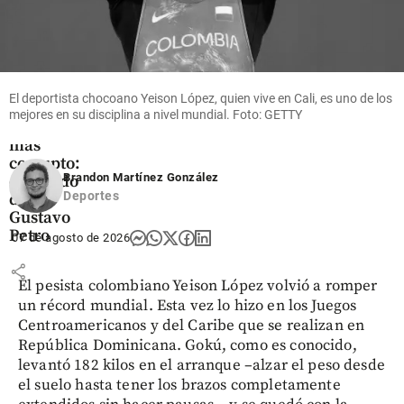
Columnistas
El deportista chocoano Yeison López, quien vive en Cali, es uno de los
El
mejores en su disciplina a nivel mundial. Foto: GETTY
gobierno
más
corrupto:
Brandon Martínez González
el legado
Deportes
de
Gustavo
Petro
07 de agosto de 2026
share
El pesista colombiano Yeison López volvió a romper
un récord mundial. Esta vez lo hizo en los Juegos
Centroamericanos y del Caribe que se realizan en
República Dominicana. Gokú, como es conocido,
levantó 182 kilos en el arranque –alzar el peso desde
el suelo hasta tener los brazos completamente