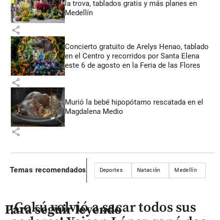
la trova, tablados gratis y más planes en
Medellín
share
Concierto gratuito de Arelys Henao, tablado
en el Centro y recorridos por Santa Elena
este 6 de agosto en la Feria de las Flores
share
Murió la bebé hipopótamo rescatada en el
Magdalena Medio
share
Temas recomendados
Deportes
Natación
Medellín
¡Gokú volvió a sacar todos sus
Para seguir leyendo