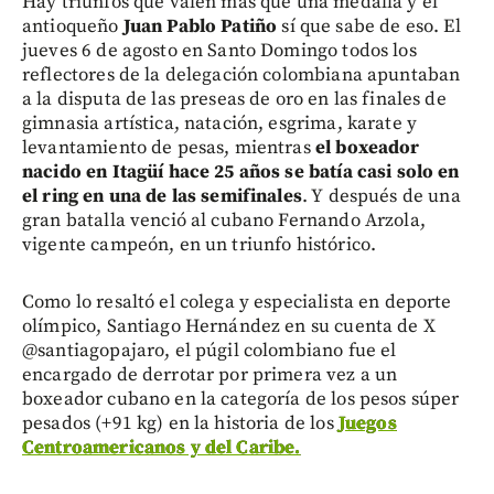
Hay triunfos que valen más que una medalla y el
antioqueño
Juan Pablo Patiño
sí que sabe de eso. El
jueves 6 de agosto en Santo Domingo todos los
reflectores de la delegación colombiana apuntaban
a la disputa de las preseas de oro en las finales de
gimnasia artística, natación, esgrima, karate y
levantamiento de pesas, mientras
el boxeador
nacido en Itagüí hace 25 años se batía casi solo en
el ring en una de las semifinales
. Y después de una
gran batalla venció al cubano Fernando Arzola,
vigente campeón, en un triunfo histórico.
Como lo resaltó el colega y especialista en deporte
olímpico, Santiago Hernández en su cuenta de X
@santiagopajaro, el púgil colombiano fue el
encargado de derrotar por primera vez a un
boxeador cubano en la categoría de los pesos súper
pesados (+91 kg) en la historia de los
Juegos
Centroamericanos y del Caribe.