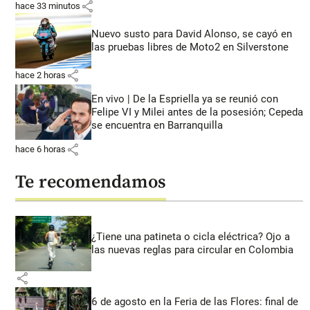
share
hace 33 minutos
Nuevo susto para David Alonso, se cayó en
las pruebas libres de Moto2 en Silverstone
share
hace 2 horas
En vivo | De la Espriella ya se reunió con
Felipe VI y Milei antes de la posesión; Cepeda
se encuentra en Barranquilla
share
hace 6 horas
Te recomendamos
¿Tiene una patineta o cicla eléctrica? Ojo a
las nuevas reglas para circular en Colombia
share
6 de agosto en la Feria de las Flores: final de