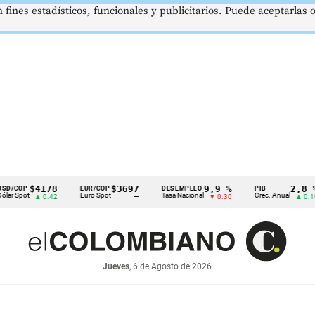
 fines estadísticos, funcionales y publicitarios. Puede aceptarlas
$4178
$3697
9,9 %
2,8 %
EUR/COP
DESEMPLEO
PIB
T
Euro Spot
Tasa Nacional
Crec. Anual
T
▲ 0.42
—
▼ 0.30
▲ 0.10
Jueves
, 6 de Agosto de 2026