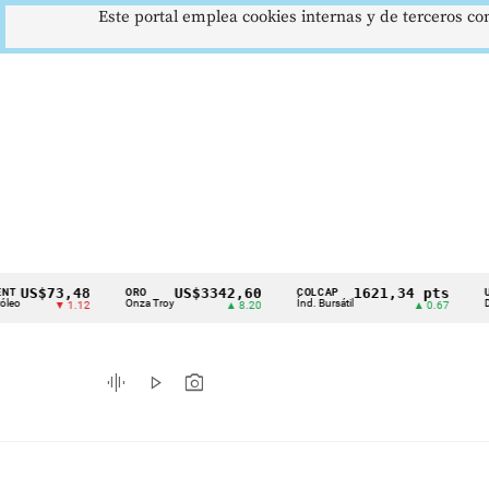
Este portal emplea cookies internas y de terceros con
73,48
US$3342,60
1621,34 pts
ORO
COLCAP
USD/COP
Cintillo
Onza Troy
Índ. Bursátil
Dólar Spot
▼ 1.12
▲ 8.20
▲ 0.67
de
indicadores
graphic_eq
play_arrow
photo_camera
económicos
Colombia