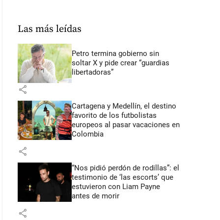
Las más leídas
Petro termina gobierno sin
soltar X y pide crear “guardias
libertadoras”
share
Cartagena y Medellín, el destino
favorito de los futbolistas
europeos al pasar vacaciones en
Colombia
share
“Nos pidió perdón de rodillas”: el
testimonio de ‘las escorts’ que
estuvieron con Liam Payne
antes de morir
share