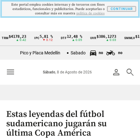
Este portal emplea cookies internas y de terceros con fines
estadísticos, funcionales y publicitarios. Puede aceptarlas o
CONTINUAR
consultar más en nuestra
politica de cookies
4178,23
5,81 %
12,48 %
$386,1273
$1.750.9
IPC
DTF
UVR
SMMLV
Cintillo
▲ 0.42
▼ 0.12
▲ 0.05
▲ 0.03
de
Pico y Placa Medellín
Sabado
no
no
indicadores
económicos
menu
person
search
Sábado
, 8 de Agosto de 2026
Colombia
Estas leyendas del fútbol
sudamericano jugarán su
última Copa América