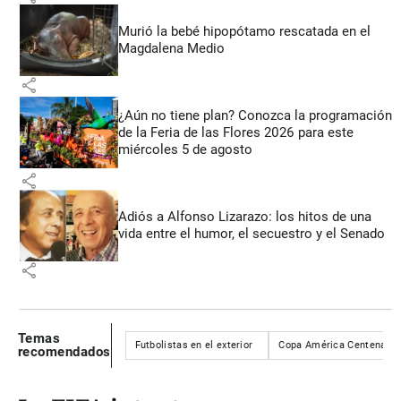
Murió la bebé hipopótamo rescatada en el
Magdalena Medio
share
¿Aún no tiene plan? Conozca la programación
de la Feria de las Flores 2026 para este
miércoles 5 de agosto
share
Adiós a Alfonso Lizarazo: los hitos de una
vida entre el humor, el secuestro y el Senado
share
Temas
Futbolistas en el exterior
Copa América Centenario
recomendados