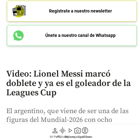
Regístrate a nuestro newsletter
Únete a nuestro canal de Whatsapp
Video: Lionel Messi marcó
doblete y ya es el goleador de la
Leagues Cup
El argentino, que viene de ser una de las
figuras del Mundial-2026 con ocho
tantos, marcó esta vez para su equipo
person
graphic_eq
play_arrow
photo_camera
account_circle
Inter Miami, en la victoria 4-2 ante el
Mi Perfil
Pódcast
Reportajes gráficos
Videos
Suscríbete