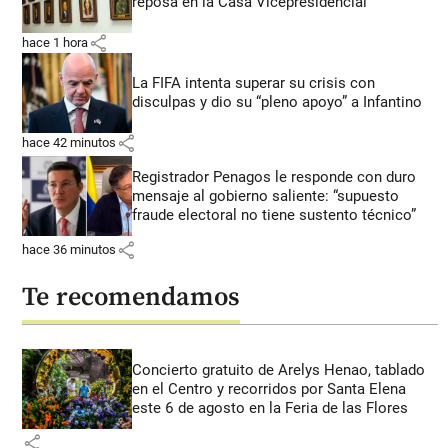
reposa en la Casa Vicepresidencial
share
hace 1 hora
La FIFA intenta superar su crisis con
disculpas y dio su “pleno apoyo” a Infantino
share
hace 42 minutos
Registrador Penagos le responde con duro
mensaje al gobierno saliente: “supuesto
fraude electoral no tiene sustento técnico”
share
hace 36 minutos
Te recomendamos
Concierto gratuito de Arelys Henao, tablado
en el Centro y recorridos por Santa Elena
este 6 de agosto en la Feria de las Flores
share