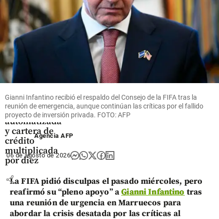
share
Tecnología
Nequi revela
su estrategia
Gianni Infantino recibió el respaldo del Consejo de la FIFA tras la
con IA: 80%
reunión de emergencia, aunque continúan las críticas por el fallido
de atención
proyecto de inversión privada. FOTO: AFP
automatizada
y cartera de
Agencia AFP
crédito
multiplicada
06 de agosto de 2026
por diez
share
La FIFA pidió disculpas el pasado miércoles, pero
reafirmó su “pleno apoyo” a
Gianni Infantino
tras
una reunión de urgencia en Marruecos para
abordar la crisis desatada por las críticas al