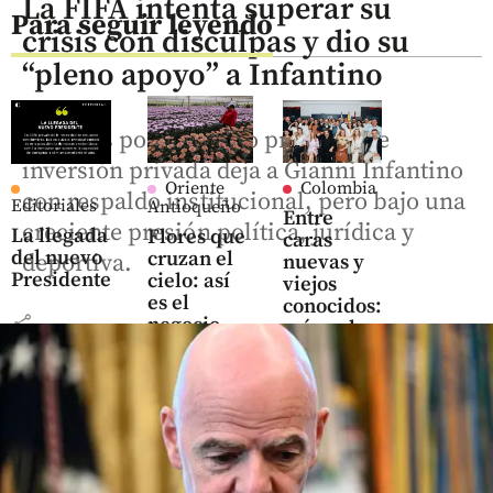
La FIFA intenta superar su
Para seguir leyendo
crisis con disculpas y dio su
“pleno apoyo” a Infantino
La crisis por el fallido proyecto de
inversión privada deja a Gianni Infantino
Oriente
Colombia
con respaldo institucional, pero bajo una
Editoriales
Antioqueño
Entre
creciente presión política, jurídica y
La llegada
Flores que
caras
del nuevo
cruzan el
deportiva.
nuevas y
Presidente
cielo: así
viejos
es el
conocidos:
share
negocio
así es el
que mueve
nuevo
US$ 380
Gobierno
millones
en el
share
Oriente
antioqueño