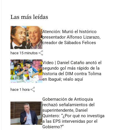
Las más leídas
Atención: Murió el histórico
presentador Alfonso Lizarazo,
creador de Sábados Felices
share
hace 15 minutos
Video | Daniel Cataño anotó el
segundo gol más rápido de la
historia del DIM contra Tolima
en Ibagué; véalo aquí
share
hace 1 hora
Gobernación de Antioquia
rechazó señalamientos del
superintendente, Daniel
Quintero: “¿Por qué no investiga
a las EPS intervenidas por el
Gobierno?”