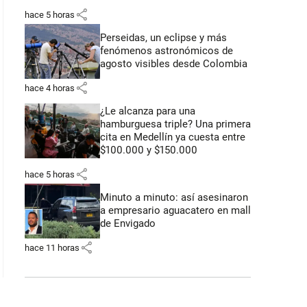
share
hace 5 horas
Perseidas, un eclipse y más
fenómenos astronómicos de
agosto visibles desde Colombia
share
hace 4 horas
¿Le alcanza para una
hamburguesa triple? Una primera
cita en Medellín ya cuesta entre
$100.000 y $150.000
share
hace 5 horas
Minuto a minuto: así asesinaron
a empresario aguacatero en mall
de Envigado
share
hace 11 horas