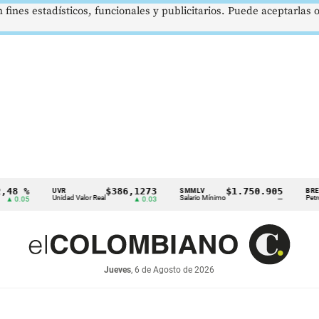
 fines estadísticos, funcionales y publicitarios. Puede aceptarlas
$386,1273
$1.750.905
US$
UVR
SMMLV
BRENT
Unidad Valor Real
Salario Mínimo
Petróleo
▲ 0.03
—
Jueves
, 6 de Agosto de 2026