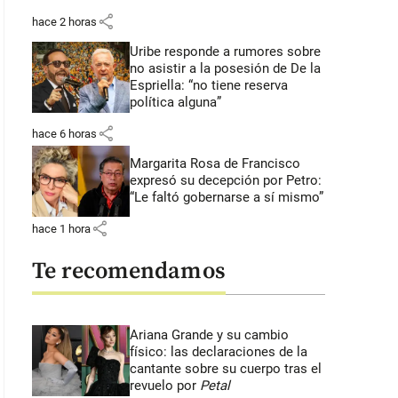
share
hace 2 horas
Uribe responde a rumores sobre
no asistir a la posesión de De la
Espriella: “no tiene reserva
política alguna”
share
hace 6 horas
Margarita Rosa de Francisco
expresó su decepción por Petro:
“Le faltó gobernarse a sí mismo”
share
hace 1 hora
Te recomendamos
Ariana Grande y su cambio
físico: las declaraciones de la
cantante sobre su cuerpo tras el
revuelo por
Petal