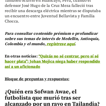
También ocurrió en Huancayo, Perú, cuando el
defensor José Hugo de la Cruz Meza falleció tras
recibir una descarga eléctrica mientras se disputaba
un encuentro entre Juventud Bellavista y Familia
Chocca.
Para consultar contenido prémium o profundizar
sobre sus temas de interés de Medellín, Antioquia,
Colombia y el mundo,
regístrese aquí
.
En otras noticias:
“Quizás no sé centrar, pero sí sé
hacer plata”: Johan Mojica niega haber respondido
así a un aficionado
Bloque de preguntas y respuestas:
¿Quién era Sofwan Awae, el
futbolista que murió tras ser
alcanzado por un rayo en Tailandia?