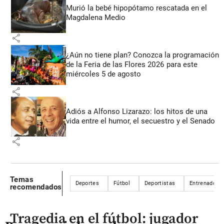
Murió la bebé hipopótamo rescatada en el
Magdalena Medio
share
¿Aún no tiene plan? Conozca la programación
de la Feria de las Flores 2026 para este
miércoles 5 de agosto
share
Adiós a Alfonso Lizarazo: los hitos de una
vida entre el humor, el secuestro y el Senado
share
Temas
Deportes
Fútbol
Deportistas
Entrenador
recomendados
Tragedia en el fútbol: jugador