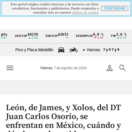
Este portal emplea cookies internas y de terceros con fines
estadísticos, funcionales y publicitarios. Puede aceptarlas o
CONTINUAR
consultar más en nuestra
politica de cookies
$4178
$3672
9,9 %
2,8 %
USD/COP
EUR/COP
DESEMPLEO
PIB
TRM
Cintillo
▲ 0.42
—
▼ 0.30
▲ 0.10
de
Pico y Placa Medellín
Viernes
7 y 9
7 y 9
indicadores
económicos
menu
person
search
Viernes
, 7 de Agosto de 2026
Colombia
León, de James, y Xolos, del DT
Juan Carlos Osorio, se
enfrentan en México, cuándo y