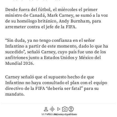
Desde fuera del fútbol, el miércoles el primer
ministro de Canadá, Mark Carney, se sumó a la voz
de su homólogo británico, Andy Burnham, para
arremeter contra el jefe de la FIFA.
“Sin duda, ya no tengo confianza en el señor
Infantino a partir de este momento, dado lo que ha
sucedido”, señaló Carney, cuyo país fue uno de los
anfitriones junto a Estados Unidos y México del
Mundial 2026.
Carney señaló que el supuesto hecho de que
Infantino no haya consultado el plan con el equipo
directivo de la FIFA “debería ser fatal” para su
mandato.
El pasado viernes, Burnham opinó que Infantino era
person
graphic_eq
play_arrow
photo_camera
account_circle
“la persona equivocada para dirigir” el organismo
Mi Perfil
Pódcast
Reportajes gráficos
Videos
Suscríbete