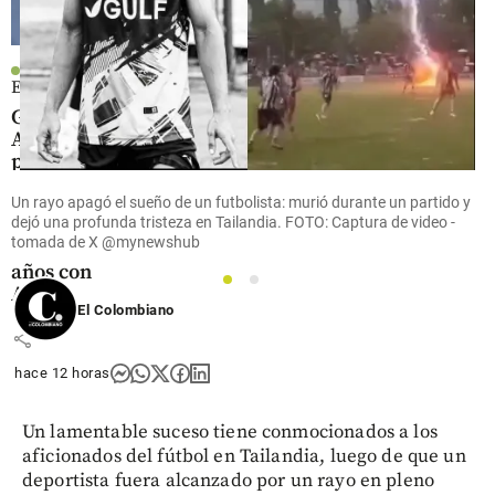
Economía
Grupo
Argos
promete
duplicar
Un rayo apagó el sueño de un futbolista: murió durante un partido y
el
dejó una profunda tristeza en Tailandia. FOTO: Captura de video -
dividendo
tomada de X @mynewshub
en tres
años con
1
2
ACE
El Colombiano
share
hace 12 horas
Un lamentable suceso tiene conmocionados a los
aficionados del fútbol en Tailandia, luego de que un
deportista fuera alcanzado por un rayo en pleno