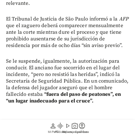
relevante.
El Tribunal de Justicia de São Paulo informó a la
AFP
que el zaguero deberá comparecer mensualmente
ante la corte mientras dure el proceso y que tiene
prohibido ausentarse de su jurisdicción de
residencia por más de ocho días “sin aviso previo”.
Se le suspende, igualmente, la autorización para
conducir. El anciano fue socorrido en el lugar del
incidente, “pero no resistió las heridas”, indicó la
Secretaría de Seguridad Pública. En un comunicado,
la defensa del jugador aseguró que el hombre
fallecido estaba
“fuera del paso de peatones”, en
“un lugar inadecuado para el cruce”.
person
graphic_eq
play_arrow
photo_camera
account_circle
Ni el club ni la defensa hacen referencia a las
Mi Perfil
Pódcast
Reportajes gráficos
Videos
Suscríbete
acusaciones de que Bosshardt participaba en una