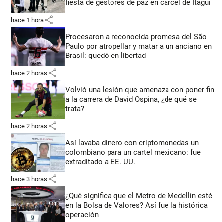
fiesta de gestores de paz en cárcel de Itagüí
share
hace 1 hora
Procesaron a reconocida promesa del São
Paulo por atropellar y matar a un anciano en
Brasil: quedó en libertad
share
hace 2 horas
Volvió una lesión que amenaza con poner fin
a la carrera de David Ospina, ¿de qué se
trata?
share
hace 2 horas
Así lavaba dinero con criptomonedas
un
colombiano para un cartel mexicano: fue
extraditado a EE. UU.
share
hace 3 horas
¿Qué significa que el Metro de Medellín esté
en la Bolsa de Valores? Así fue la histórica
operación