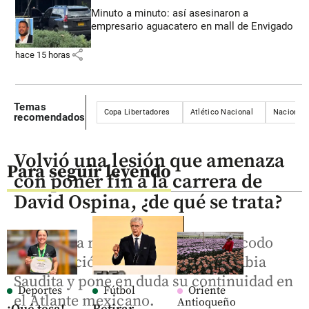
Minuto a minuto: así asesinaron a
empresario aguacatero en mall de Envigado
share
hace 15 horas
Temas
Copa Libertadores
Atlético Nacional
Nacional 
recomendados
Volvió una lesión que amenaza
Para seguir leyendo
con poner fin a la carrera de
David Ospina, ¿de qué se trata?
Sufrió una recaída de la lesión de codo
que padeció cuando jugaba en Arabia
Saudita y pone en duda su continuidad en
Deportes
Fútbol
Oriente
el Atlante mexicano.
Antioqueño