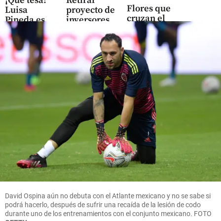
¡Qué tesa!
Retirar
Flores que
Luisa
proyecto de
cruzan el
Pineda es
inversores
cielo: así
bombera,
privados de la
es el
deportista y
FIFA era
negocio
paramédico
“absolutamente
que mueve
necesario”, dijo
US$ 380
share
Arsène Wenger
millones
en el
share
Oriente
antioqueño
share
Deportes
David Ospina aún no debuta con el Atlante mexicano y no se sabe si
Camila
podrá hacerlo, después de sufrir una recaída de la lesión de codo
Osorio se
durante uno de los entrenamientos con el conjunto mexicano.
FOTO
despidió