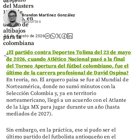
GETTY
del Masters
1000 de
Brandon Martínez González
Toronto, en
Deportes
un año de
altibajos
para la
04 de agosto de 2026
colombiana
¿
El partido contra Deportes Tolima del 23 de mayo
share
de 2026, cuando Atlético Nacional pasó a la final
del Torneo Apertura del fútbol colombiano, fue el
último de la carrera profesional de David Ospina?
En teoría, no. El arquero paisa se fue al Mundial de
Norteamérica, donde no sumó minutos con la
Selección Colombia y, ya en territorio
norteamericano, llegó a un acuerdo con el Atlante
de la Liga MX para jugar durante un año (hasta
mediados de 2027).
Sin embargo, en la práctica, ese sí pudo ser el
último partido del futbolista antioqueño en el