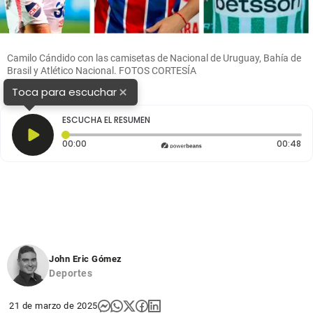
Camilo Cándido con las camisetas de Nacional de Uruguay, Bahía de
Brasil y Atlético Nacional. FOTOS CORTESÍA
×
Toca para escuchar
ESCUCHA EL RESUMEN
Tiempo transcurrido: 0 segundos
Du
00:00
00:48
John Eric Gómez
Deportes
21 de marzo de 2025