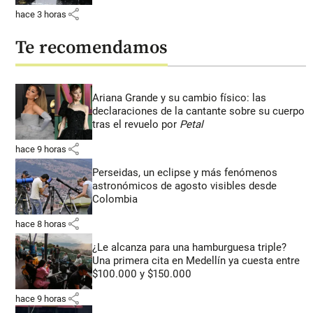
share
hace 3 horas
Te recomendamos
Ariana Grande y su cambio físico: las
declaraciones de la cantante sobre su cuerpo
tras el revuelo por
Petal
share
hace 9 horas
Perseidas, un eclipse y más fenómenos
astronómicos de agosto visibles desde
Colombia
share
hace 8 horas
¿Le alcanza para una hamburguesa triple?
Una primera cita en Medellín ya cuesta entre
$100.000 y $150.000
share
hace 9 horas