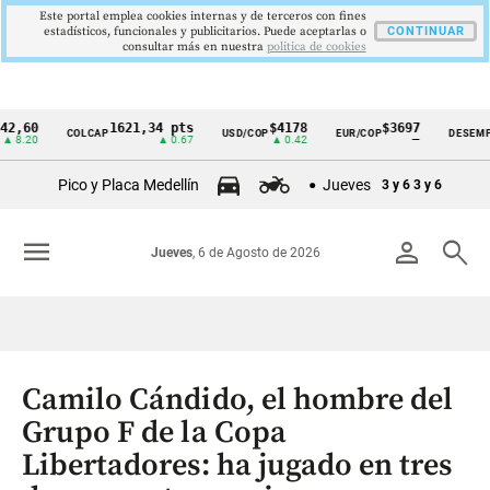
Este portal emplea cookies internas y de terceros con fines
estadísticos, funcionales y publicitarios. Puede aceptarlas o
CONTINUAR
consultar más en nuestra
politica de cookies
1621,34 pts
$4178
$3697
9,
COLCAP
USD/COP
EUR/COP
DESEMPLEO
Cintillo
▲ 0.67
▲ 0.42
—
▼ 
de
Pico y Placa Medellín
Jueves
3 y 6
3 y 6
indicadores
económicos
menu
person
search
Jueves
, 6 de Agosto de 2026
Colombia
Camilo Cándido, el hombre del
Grupo F de la Copa
Libertadores: ha jugado en tres