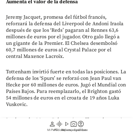
Aumenta el valor de la defensa
Jeremy Jacquet, promesa del fútbol francés,
reforzará la defensa del Liverpool de Andoni Iraola
después de que los ‘Reds’ pagaran al Rennes 63,6
millones de euros por el jugador. Otro galo llegó a
un gigante de la Premier. El Chelsea desembolsó
60,7 millones de euros al Crystal Palace por el
central Maxence Lacroix.
Tottenham invirtió fuerte en todas las posiciones. La
defensa de los ‘Spurs’ se reforzó con Jean Paul van
Hecke por 60 millones de euros. Jugó el Mundial con
Países Bajos. Para reemplazarlo, el Brighton gastó
54 millones de euros en el croata de 19 años Luka
Vuskovic.
Los laterales Marco Palestra (57 millones de euros) y
person
graphic_eq
play_arrow
photo_camera
account_circle
Marc Cucurella (55 millones de euros) se convierten
Mi Perfil
Pódcast
Reportajes gráficos
Videos
Suscríbete
en los marcadores izquierdos más valorizados del