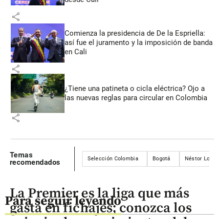
share
Comienza la presidencia de De la Espriella:
así fue el juramento y la imposición de banda
en Cali
share
¿Tiene una patineta o cicla eléctrica? Ojo a
las nuevas reglas para circular en Colombia
share
Temas
Selección Colombia
Bogotá
Néstor Loren
recomendados
La Premier es la liga que más
Para seguir leyendo
gasta en fichajes; conozca los