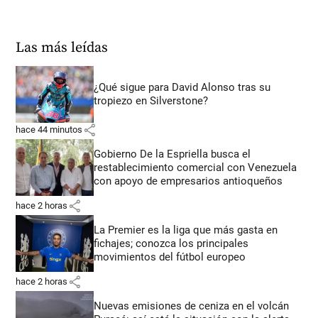
Las más leídas
¿Qué sigue para David Alonso tras su
tropiezo en Silverstone?
share
hace 44 minutos
Gobierno De la Espriella busca el
restablecimiento comercial con Venezuela
con apoyo de empresarios antioqueños
share
hace 2 horas
La Premier es la liga que más gasta en
fichajes; conozca los principales
movimientos del fútbol europeo
share
hace 2 horas
Nuevas emisiones de ceniza en el volcán