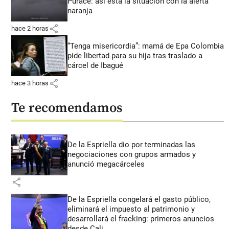
Puracé: así está la situación con la alerta
naranja
share
hace 2 horas
“Tenga misericordia”: mamá de Epa Colombia
pide libertad para su hija tras traslado a
cárcel de Ibagué
share
hace 3 horas
Te recomendamos
De la Espriella dio por terminadas las
negociaciones con grupos armados y
anunció megacárceles
share
De la Espriella congelará el gasto público,
eliminará el impuesto al patrimonio y
desarrollará el fracking: primeros anuncios
desde Cali