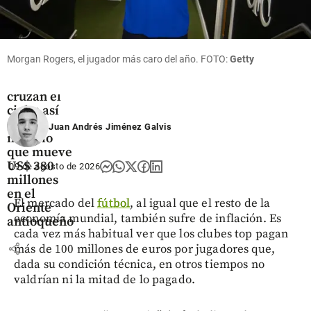
Oriente
Morgan Rogers, el jugador más caro del año. FOTO:
Getty
Antioqueño
Flores que
cruzan el
cielo: así
es el
Juan Andrés Jiménez Galvis
negocio
que mueve
US$ 380
09 de agosto de 2026
millones
en el
El mercado del
fútbol
, al igual que el resto de la
Oriente
economía mundial, también sufre de inflación. Es
antioqueño
cada vez más habitual ver que los clubes top pagan
share
más de 100 millones de euros por jugadores que,
dada su condición técnica, en otros tiempos no
valdrían ni la mitad de lo pagado.