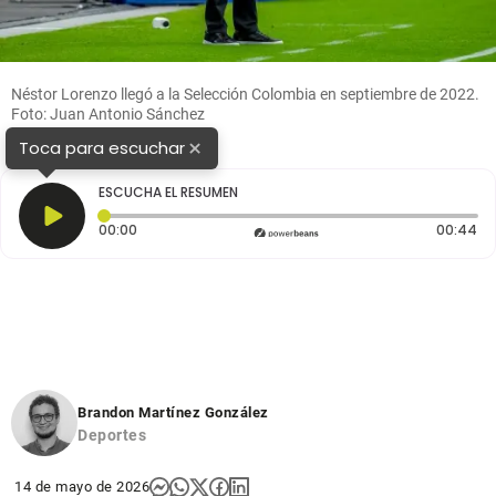
Néstor Lorenzo llegó a la Selección Colombia en septiembre de 2022.
Foto: Juan Antonio Sánchez
×
Toca para escuchar
ESCUCHA EL RESUMEN
Tiempo transcurrido: 0 segundos
Du
00:00
00:44
Brandon Martínez González
Deportes
14 de mayo de 2026