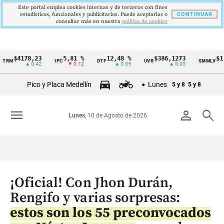
Este portal emplea cookies internas y de terceros con fines
estadísticos, funcionales y publicitarios. Puede aceptarlas o
CONTINUAR
consultar más en nuestra
politica de cookies
$4178,23
5,81 %
12,48 %
$386,1273
$1.750
IPC
DTF
UVR
SMMLV
Cintillo
▲ 0.42
▼ 0.12
▲ 0.05
▲ 0.03
de
Pico y Placa Medellín
Lunes
5 y 8
5 y 8
indicadores
económicos
menu
person
search
Lunes
, 10 de Agosto de 2026
Colombia
¡Oficial! Con Jhon Durán,
Rengifo y varias sorpresas:
estos son los 55 preconvocados