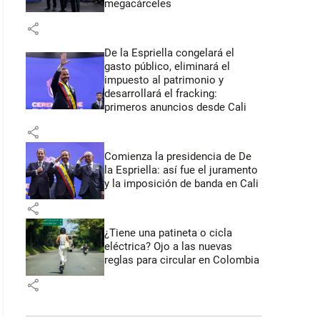
megacárceles
share
De la Espriella congelará el
gasto público, eliminará el
impuesto al patrimonio y
desarrollará el fracking:
primeros anuncios desde Cali
share
Comienza la presidencia de De
la Espriella: así fue el juramento
y la imposición de banda en Cali
share
¿Tiene una patineta o cicla
eléctrica? Ojo a las nuevas
reglas para circular en Colombia
share