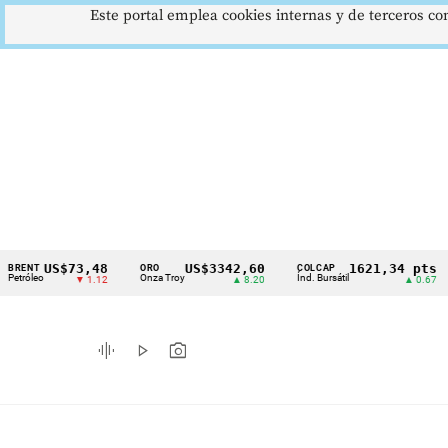
Este portal emplea cookies internas y de terceros con
US$73,48
US$3342,60
1621,34 pts
ORO
COLCAP
USD
Cintillo
o
Onza Troy
Índ. Bursátil
Dóla
▼ 1.12
▲ 8.20
▲ 0.67
de
indicadores
graphic_eq
play_arrow
photo_camera
económicos
Colombia