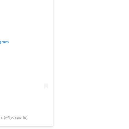
agram
s (@tycsports)