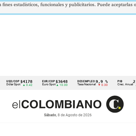
 fines estadísticos, funcionales y publicitarios. Puede aceptarlas
$4178
$3648
9,9 %
2,8 %
/COP
EUR/COP
DESEMPLEO
PIB
r Spot
Euro Spot
Tasa Nacional
Crec. Anual
▲ 0.42
▲ 10.00
▼ 0.30
▲ 0.10
Sábado
, 8 de Agosto de 2026