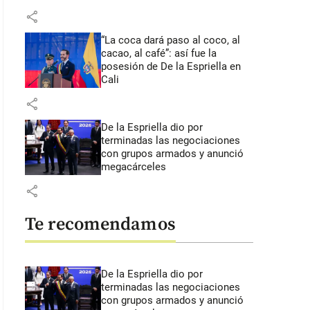
share
“La coca dará paso al coco, al
cacao, al café”: así fue la
posesión de De la Espriella en
Cali
share
De la Espriella dio por
terminadas las negociaciones
con grupos armados y anunció
megacárceles
share
Te recomendamos
De la Espriella dio por
terminadas las negociaciones
con grupos armados y anunció