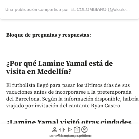
Una publicación compartida por EL COLOMBIANO (@elcolombiano_)
Bloque de preguntas y respuestas:
¿Por qué Lamine Yamal está de
visita en Medellín?
El futbolista llegó para pasar los últimos días de sus
vacaciones antes de incorporarse a la pretemporada
del Barcelona. Según la información disponible, habría
viajado por invitación del cantante Ryan Castro.
¿Lamine Yamal visitó otras ciudades
person
graphic_eq
play_arrow
photo_camera
account_circle
de Colombia antes de llegar a
Mi Perfil
Pódcast
Reportajes gráficos
Videos
Suscríbete
Medellín?