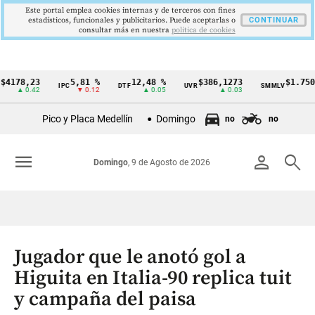
Este portal emplea cookies internas y de terceros con fines
estadísticos, funcionales y publicitarios. Puede aceptarlas o
CONTINUAR
consultar más en nuestra
politica de cookies
8,23
5,81 %
12,48 %
$386,1273
$1.750.905
IPC
DTF
UVR
SMMLV
Cintillo
 0.42
▼ 0.12
▲ 0.05
▲ 0.03
—
de
Pico y Placa Medellín
Domingo
no
no
indicadores
económicos
menu
person
search
Domingo
, 9 de Agosto de 2026
Colombia
Jugador que le anotó gol a
Higuita en Italia-90 replica tuit
y campaña del paisa