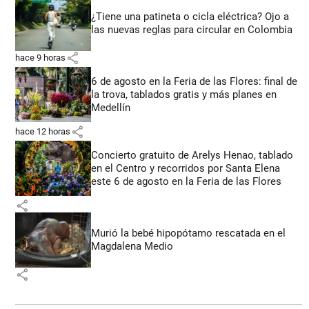
¿Tiene una patineta o cicla eléctrica? Ojo a
las nuevas reglas para circular en Colombia
share
hace 9 horas
6 de agosto en la Feria de las Flores: final de
la trova, tablados gratis y más planes en
Medellín
share
hace 12 horas
Concierto gratuito de Arelys Henao, tablado
en el Centro y recorridos por Santa Elena
este 6 de agosto en la Feria de las Flores
share
Murió la bebé hipopótamo rescatada en el
Magdalena Medio
share