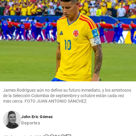
balón de
Madrid ante
en el
Maradona?
Ferencvaros
Oriente
antioqueño
share
share
share
Cita
Textual
share
James Rodríguez aún no define su futuro inmediato, y los amistosos
de la Selección Colombia de septiembre y octubre están cada vez
más cerca. FOTO JUAN ANTONIO SÁNCHEZ
John Eric Gómez
Deportes