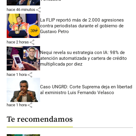
share
hace 46 minutos
La FLIP reportó más de 2.000 agresiones
contra periodistas durante el gobierno de
Gustavo Petro
share
hace 2 horas
Nequi revela su estrategia con IA: 98% de
atención automatizada y cartera de crédito
multiplicada por diez
share
hace 1 hora
Caso UNGRD: Corte Suprema deja en libertad
al exministro Luis Fernando Velasco
share
hace 1 hora
Te recomendamos