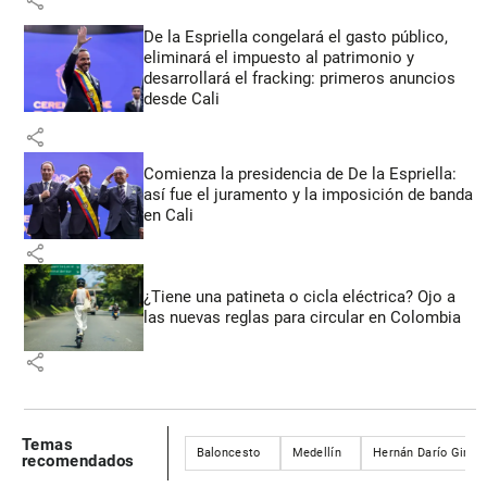
share
De la Espriella congelará el gasto público,
eliminará el impuesto al patrimonio y
desarrollará el fracking: primeros anuncios
desde Cali
share
Comienza la presidencia de De la Espriella:
así fue el juramento y la imposición de banda
en Cali
share
¿Tiene una patineta o cicla eléctrica? Ojo a
las nuevas reglas para circular en Colombia
share
Temas
Baloncesto
Medellín
Hernán Darío Girald
recomendados