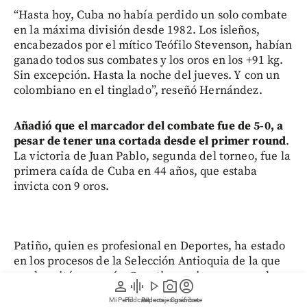
“Hasta hoy, Cuba no había perdido un solo combate
en la máxima división desde 1982. Los isleños,
encabezados por el mítico Teófilo Stevenson, habían
ganado todos sus combates y los oros en los +91 kg.
Sin excepción. Hasta la noche del jueves. Y con un
colombiano en el tinglado”, reseñó Hernández.
Añadió que el marcador del combate fue de 5-0, a
pesar de tener una cortada desde el primer round
.
La victoria de Juan Pablo, segunda del torneo, fue la
primera caída de Cuba en 44 años, que estaba
invicta con 9 oros.
Patiño, quien es profesional en Deportes, ha estado
en los procesos de la Selección Antioquia de la que
es el capitán y, según @santiagopajaro, se gana la
person
graphic_eq
play_arrow
photo_camera
account_circle
vida con clases privadas de boxeo para aficionados.
Mi Perfil
Pódcast
Reportajes gráficos
Videos
Suscríbete
Logró la única final de Colombia en el boxeo en la