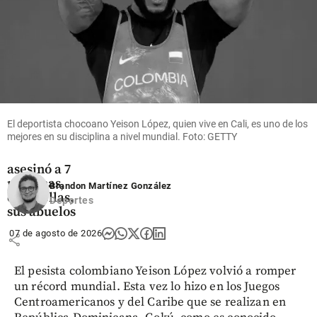
share
Mundo
El deportista chocoano Yeison López, quien vive en Cali, es uno de los
Tragedia en
mejores en su disciplina a nivel mundial. Foto: GETTY
Tailandia:
Adolescente
asesinó a 7
personas,
Brandon Martínez González
entre ellas,
Deportes
sus abuelos
07 de agosto de 2026
share
El pesista colombiano Yeison López volvió a romper
un récord mundial. Esta vez lo hizo en los Juegos
Centroamericanos y del Caribe que se realizan en