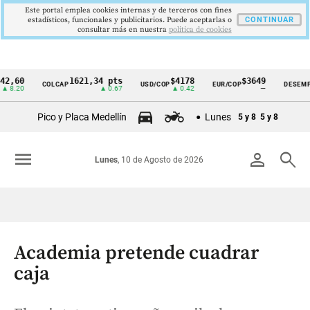
Este portal emplea cookies internas y de terceros con fines
estadísticos, funcionales y publicitarios. Puede aceptarlas o
CONTINUAR
consultar más en nuestra
politica de cookies
60
1621,34 pts
$4178
$3649
COLCAP
USD/COP
EUR/COP
DESEMPLEO
Cintillo
20
▲ 0.67
▲ 0.42
—
de
Pico y Placa Medellín
Lunes
5 y 8
5 y 8
indicadores
económicos
menu
person
search
Lunes
, 10 de Agosto de 2026
Colombia
Academia pretende cuadrar
caja