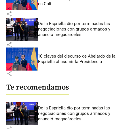
en Cali
share
De la Espriella dio por terminadas las
negociaciones con grupos armados y
anunció megacárceles
share
10 claves del discurso de Abelardo de la
Espriella al asumir la Presidencia
share
Te recomendamos
De la Espriella dio por terminadas las
negociaciones con grupos armados y
anunció megacárceles