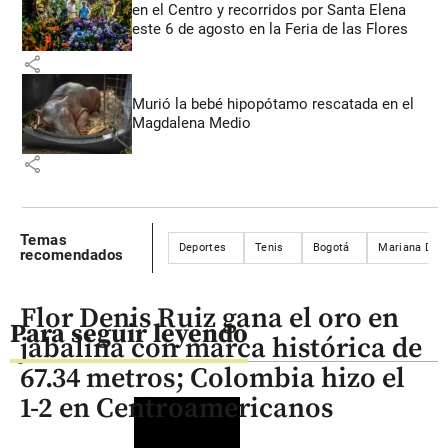
en el Centro y recorridos por Santa Elena
este 6 de agosto en la Feria de las Flores
share
Murió la bebé hipopótamo rescatada en el
Magdalena Medio
share
Temas
Deportes
Tenis
Bogotá
Mariana Duq
recomendados
Flor Denis Ruiz gana el oro en
Para seguir leyendo
jabalina con marca histórica de
67.34 metros; Colombia hizo el
1-2 en Centroamericanos