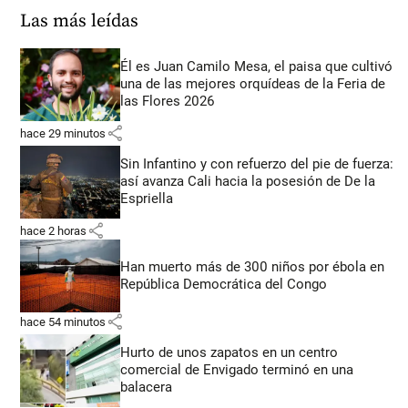
Las más leídas
Él es Juan Camilo Mesa, el paisa que cultivó
una de las mejores orquídeas de la Feria de
las Flores 2026
share
hace 29 minutos
Sin Infantino y con refuerzo del pie de fuerza:
así avanza Cali hacia la posesión de De la
Espriella
share
hace 2 horas
Han muerto más de 300 niños por ébola en
República Democrática del Congo
share
hace 54 minutos
Hurto de unos zapatos en un centro
comercial de Envigado terminó en una
balacera