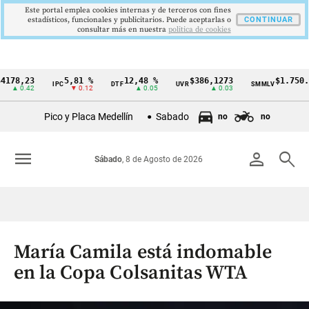
Este portal emplea cookies internas y de terceros con fines
estadísticos, funcionales y publicitarios. Puede aceptarlas o
CONTINUAR
consultar más en nuestra
politica de cookies
23
5,81 %
12,48 %
$386,1273
$1.750.905
IPC
DTF
UVR
SMMLV
Cintillo
.42
▼ 0.12
▲ 0.05
▲ 0.03
—
de
Pico y Placa Medellín
Sabado
no
no
indicadores
económicos
menu
person
search
Sábado
, 8 de Agosto de 2026
Colombia
María Camila está indomable
en la Copa Colsanitas WTA