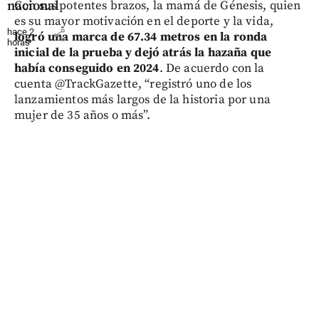
nacional
Con sus potentes brazos, la mamá de Génesis, quien
es su mayor motivación en el deporte y la vida,
hace 2
share
logró una marca de 67.34 metros en la ronda
horas
inicial de la prueba y dejó atrás la hazaña que
había conseguido en 2024
. De acuerdo con la
cuenta @TrackGazette, “registró uno de los
lanzamientos más largos de la historia por una
mujer de 35 años o más”.