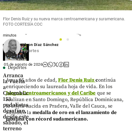
desde Cali
Caminata
Colombia,
Canina y
Abelardo
share
de
de la
Flor Denis Ruiz y su nueva marca centroamericana y suramericana.
Mascotas
Espriella
FOTO CORTESÍA COC
hace 4
share
share
minutos
1
2
Wilson Díaz Sánchez
Deportes
05 de agosto de 2026
Deportes
Arranca
A sus 35 años de edad,
Flor Denis Ruiz
c
ontinúa
la Vuelta
enriqueciendo su laureada hoja de vida. En los
a
Colombia:
Juegos Centroamericanos y del Caribe
que se
153
realizan en Santo Domingo, República Dominicana,
pedalistas
la atleta nacida en Pradera, Valle del Cauca, se
desafían,
adjudicó la
medalla de oro en el lanzamiento de
desde este
jabalina con récord sudamericano.
sábado, el
terreno