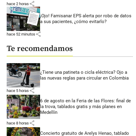
share
hace 2 horas
¡Ojo! Famisanar EPS alerta por robo de datos
a sus pacientes, ¿cómo evitarlo?
share
hace 52 minutos
Te recomendamos
¿Tiene una patineta o cicla eléctrica? Ojo a
las nuevas reglas para circular en Colombia
share
hace 5 horas
6 de agosto en la Feria de las Flores: final de
la trova, tablados gratis y más planes en
Medellín
share
hace 8 horas
Concierto gratuito de Arelys Henao, tablado