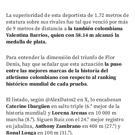
La superioridad de esta deportista de 1.72 metros de
estatura sobre sus rivales fue tal que venció por más
de 9 metros de distancia a
la también colombiana
Valentina Barrios, quien con 58.14 m alcanzó la
medalla de plata.
Para entender la dimensión del triunfo de Flor
Denis, hay que señalar que esta actuación
la puso
entre las mejores marcas de la historia del
atletismo colombiano con respecto al ranking
histórico mundial de cada prueba
.
El listado, según @AlexDatos2 en X, lo encabezan
Caterine Ibargüen
en salto triple (6.ª mejor de la
historia mundial) y
Lorena Arenas
en 10 000 m
marcha (8.ª). Siguen Ruiz con el 24.º mejor registro
en jabalina,
Anthony Zambrano
en 400 m (27.º) y
Ronal Longa
en 100 m (31.º).