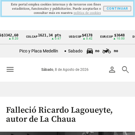
Este portal emplea cookies internas y de terceros con fines
estadísticos, funcionales y publicitarios. Puede aceptarlas o
CONTINUAR
consultar más en nuestra
politica de cookies
2,60
1621,34 pts
$4178
$3648
COLCAP
USD/COP
EUR/COP
DESEMP
Cintillo
 8.20
▲ 0.67
▲ 0.42
▲ 10.00
de
Pico y Placa Medellín
Sabado
no
no
indicadores
económicos
menu
person
search
Sábado
, 8 de Agosto de 2026
Colombia
Falleció Ricardo Lagoueyte,
autor de La Chaua