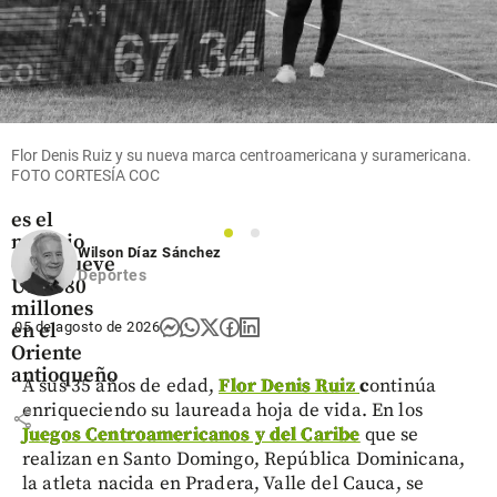
Oriente
Antioqueño
Flores que
Flor Denis Ruiz y su nueva marca centroamericana y suramericana.
cruzan el
FOTO CORTESÍA COC
cielo: así
es el
negocio
1
2
Wilson Díaz Sánchez
que mueve
Deportes
US$ 380
millones
en el
05 de agosto de 2026
Oriente
antioqueño
A sus 35 años de edad,
Flor Denis Ruiz
c
ontinúa
enriqueciendo su laureada hoja de vida. En los
share
Juegos Centroamericanos y del Caribe
que se
realizan en Santo Domingo, República Dominicana,
la atleta nacida en Pradera, Valle del Cauca, se