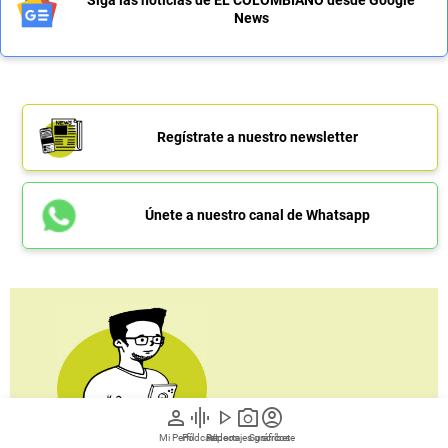
Siga las noticias de EL COLOMBIANO desde Google
News
Regístrate a nuestro newsletter
Únete a nuestro canal de Whatsapp
person
graphic_eq
play_arrow
photo_camera
account_circle
Regístrate al
Mi Perfil
Pódcast
Reportajes gráficos
Videos
Suscríbete