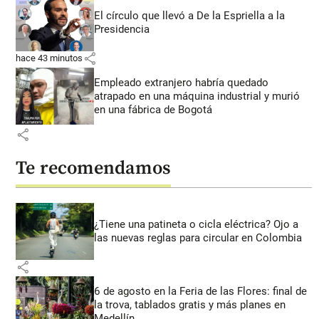
El círculo que llevó a De la Espriella a la
Presidencia
share
hace 43 minutos
Empleado extranjero habría quedado
atrapado en una máquina industrial y murió
en una fábrica de Bogotá
share
Te recomendamos
¿Tiene una patineta o cicla eléctrica? Ojo a
las nuevas reglas para circular en Colombia
share
6 de agosto en la Feria de las Flores: final de
la trova, tablados gratis y más planes en
Medellín