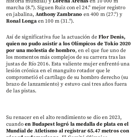
historia mundial) y
Lorena Arenas
en 10 000 m
marcha (8.ª). Siguen Ruiz con el 24.º mejor registro
en jabalina,
Anthony Zambrano
en 400 m (27.º) y
Ronal Longa
en 100 m (31.º).
Así de significativa fue la actuación de
Flor Denis,
quien no pudo asistir a los Olímpicos de Tokio 2020
por una molestia de hombro
, en el que fue uno de
los momentos más complejos de su carrera tras las
justas de Río 2016. Esta valiente mujer enfrentó una
lesión crónica en el manguito rotador que le
comprometió el cartílago de su hombro derecho (su
brazo de lanzamiento) y estuvo casi tres años fuera
de las pistas.
Su renacer en el alto rendimiento se dio en 2023,
cuando
en Budapest logró la medalla de plata en el
Mundial de Atletismo al registrar 65.47 metros con