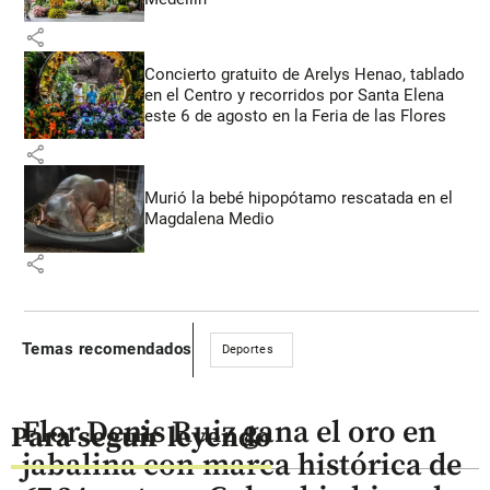
share
Concierto gratuito de Arelys Henao, tablado
en el Centro y recorridos por Santa Elena
este 6 de agosto en la Feria de las Flores
share
Murió la bebé hipopótamo rescatada en el
Magdalena Medio
share
Temas recomendados
Deportes
Flor Denis Ruiz gana el oro en
Para seguir leyendo
jabalina con marca histórica de