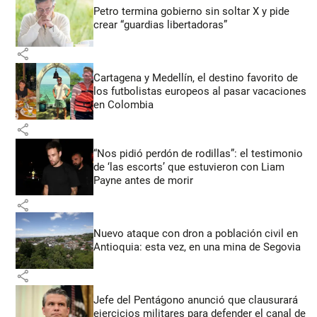
Petro termina gobierno sin soltar X y pide
crear “guardias libertadoras”
share
Cartagena y Medellín, el destino favorito de
los futbolistas europeos al pasar vacaciones
en Colombia
share
“Nos pidió perdón de rodillas”: el testimonio
de ‘las escorts’ que estuvieron con Liam
Payne antes de morir
share
Nuevo ataque con dron a población civil en
Antioquia: esta vez, en una mina de Segovia
share
Jefe del Pentágono anunció que clausurará
ejercicios militares para defender el canal de