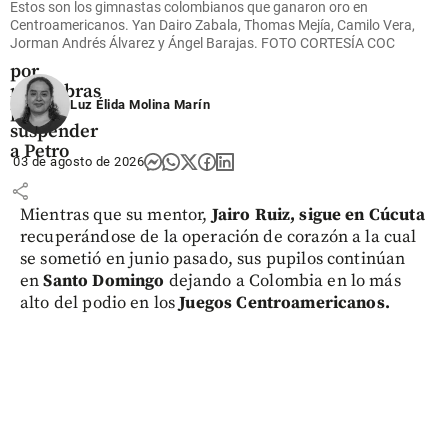
Estos son los gimnastas colombianos que ganaron oro en
indagatoria
Centroamericanos. Yan Dairo Zabala, Thomas Mejía, Camilo Vera,
a Gloria
Jorman Andrés Álvarez y Ángel Barajas. FOTO CORTESÍA COC
Arizabaleta
por
maniobras
Luz Élida Molina Marín
para
suspender
a Petro
03 de agosto de 2026
share
Mientras que su mentor,
Jairo Ruiz, sigue en Cúcuta
recuperándose de la operación de corazón a la cual
se sometió en junio pasado, sus pupilos continúan
en
Santo Domingo
dejando a Colombia en lo más
alto del podio en los
Juegos Centroamericanos.