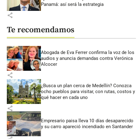
Panamá: así será la estrategia
share
Te recomendamos
Abogada de Eva Ferrer confirma la voz de los
audios y anuncia demandas contra Verónica
Alcocer
share
¿Busca un plan cerca de Medellín? Conozca
ocho pueblos para visitar, con rutas, costos y
qué hacer en cada uno
share
Empresario paisa lleva 10 días desaparecido
y su carro apareció incendiado en Santander