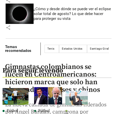
share
¿Cómo y desde dónde se puede ver el eclipse
solar total de agosto? Lo que debe hacer
para proteger su vista
share
Temas
Tenis
Estados Unidos
Santiago Giraldo
recomendados
Gimnastas colombianos se
Para seguir leyendo
lucen en Centroamericanos:
hicieron marca que solo han
alcanzado japoneses y chinos
La nueva camada de gimnastas liderados
Fútbol
Fútbol
por Ángel Barajas, campeona por