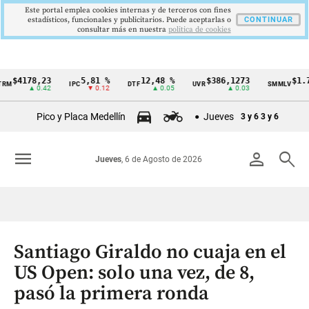
Este portal emplea cookies internas y de terceros con fines
estadísticos, funcionales y publicitarios. Puede aceptarlas o
CONTINUAR
consultar más en nuestra
politica de cookies
178,23
5,81 %
12,48 %
$386,1273
$1.750.9
IPC
DTF
UVR
SMMLV
Cintillo
▲ 0.42
▼ 0.12
▲ 0.05
▲ 0.03
de
Pico y Placa Medellín
Jueves
3 y 6
3 y 6
indicadores
económicos
menu
person
search
Jueves
, 6 de Agosto de 2026
Colombia
Santiago Giraldo no cuaja en el
US Open: solo una vez, de 8,
pasó la primera ronda