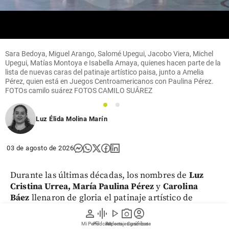
Sara Bedoya, Miguel Arango, Salomé Upegui, Jacobo Viera, Michel
Upegui, Matías Montoya e Isabella Amaya, quienes hacen parte de la
lista de nuevas caras del patinaje artístico paisa, junto a Amelia
Pérez, quien está en Juegos Centroamericanos con Paulina Pérez.
FOTOs camilo suárez FOTOS CAMILO SUÁREZ
1
2
Luz Élida Molina Marín
03 de agosto de 2026
Durante las últimas décadas, los nombres de
Luz
Cristina Urrea, María Paulina Pérez
y
Carolina
Báez
llenaron de gloria el patinaje artístico de
Antioquia. Ahora, la única que continúa
person
graphic_eq
play_arrow
photo_camera
account_circle
compitiendo y dando alegrías es Pérez -quien
Mi Perfil
Pódcast
Reportajes gráficos
Videos
Suscríbete