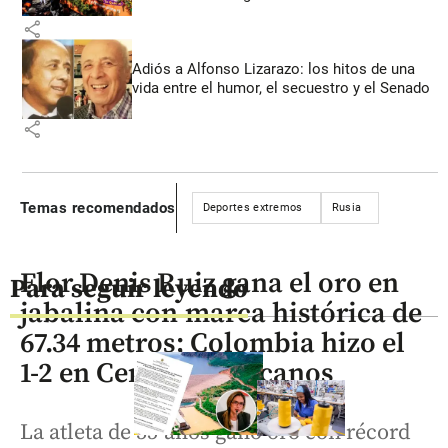
share
Adiós a Alfonso Lizarazo: los hitos de una
vida entre el humor, el secuestro y el Senado
share
Temas recomendados
Deportes extremos
Rusia
Flor Denis Ruiz gana el oro en
Para seguir leyendo
jabalina con marca histórica de
67.34 metros; Colombia hizo el
1-2 en Centroamericanos
La atleta de 35 años ganó oro con récord