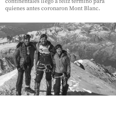
continentales llegó a feliz término para
quienes antes coronaron Mont Blanc.