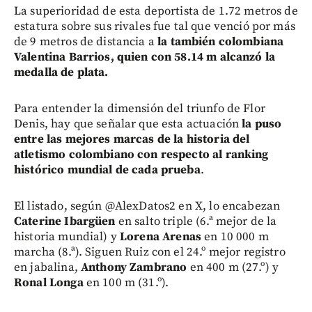
La superioridad de esta deportista de 1.72 metros de
estatura sobre sus rivales fue tal que venció por más
de 9 metros de distancia a
la también colombiana
Valentina Barrios, quien con 58.14 m alcanzó la
medalla de plata.
Para entender la dimensión del triunfo de Flor
Denis, hay que señalar que esta actuación
la puso
entre las mejores marcas de la historia del
atletismo colombiano con respecto al ranking
histórico mundial de cada prueba
.
El listado, según @AlexDatos2 en X, lo encabezan
Caterine Ibargüen
en salto triple (6.ª mejor de la
historia mundial) y
Lorena Arenas
en 10 000 m
marcha (8.ª). Siguen Ruiz con el 24.º mejor registro
en jabalina,
Anthony Zambrano
en 400 m (27.º) y
Ronal Longa
en 100 m (31.º).