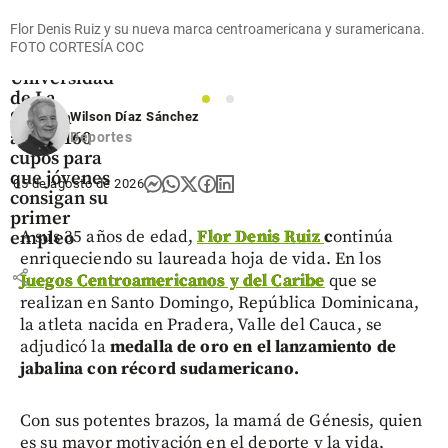
Economía
Flor Denis Ruiz y su nueva marca centroamericana y suramericana.
FOTO CORTESÍA COC
Claro y la
Universidad
de La
1
2
Sabana
Wilson Díaz Sánchez
abren 160
Deportes
cupos para
que jóvenes
05 de agosto de 2026
consigan su
primer
A sus 35 años de edad,
Flor Denis Ruiz
c
ontinúa
empleo
enriqueciendo su laureada hoja de vida. En los
share
Juegos Centroamericanos y del Caribe
que se
realizan en Santo Domingo, República Dominicana,
la atleta nacida en Pradera, Valle del Cauca, se
adjudicó la
medalla de oro en el lanzamiento de
jabalina con récord sudamericano.
Con sus potentes brazos, la mamá de Génesis, quien
es su mayor motivación en el deporte y la vida,