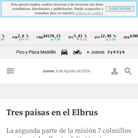
Este portal emplea cookies internas y de terceros con fines
estadísticos, funcionales y publicitarios. Puede aceptarlas o
CONTINUAR
consultar más en nuestra
politica de cookies
2,8 %
$4178,23
5,81 %
12,48 %
$386,127
PIB
TRM
IPC
DTF
UVR
Cintillo
▲ 0.10
▲ 0.42
▼ 0.12
▲ 0.05
▲ 0.0
de
Pico y Placa Medellín
Jueves
3 y 6
3 y 6
indicadores
económicos
menu
person
search
Jueves
, 6 de Agosto de 2026
Colombia
Tres paisas en el Elbrus
La segunda parte de la misión 7 colmillos