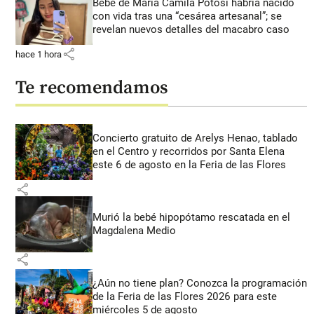
Bebé de María Camila Potosí habría nacido
con vida tras una “cesárea artesanal”; se
revelan nuevos detalles del macabro caso
share
hace 1 hora
Te recomendamos
Concierto gratuito de Arelys Henao, tablado
en el Centro y recorridos por Santa Elena
este 6 de agosto en la Feria de las Flores
share
Murió la bebé hipopótamo rescatada en el
Magdalena Medio
share
¿Aún no tiene plan? Conozca la programación
de la Feria de las Flores 2026 para este
miércoles 5 de agosto