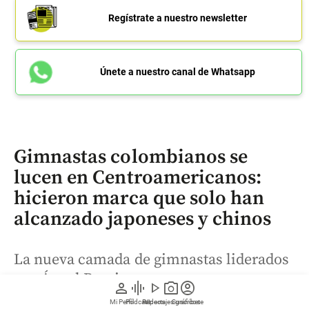
Regístrate a nuestro newsletter
Únete a nuestro canal de Whatsapp
Gimnastas colombianos se
lucen en Centroamericanos:
hicieron marca que solo han
alcanzado japoneses y chinos
La nueva camada de gimnastas liderados
por Ángel Barajas, campeona por
person
graphic_eq
play_arrow
photo_camera
account_circle
equipos en los Centroamericanos, busca
Mi Perfil
Pódcast
Reportajes gráficos
Videos
Suscríbete