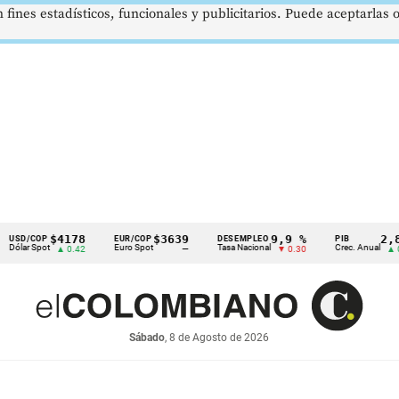
 fines estadísticos, funcionales y publicitarios. Puede aceptarlas
$4178
$3639
9,9 %
2,8 %
OP
EUR/COP
DESEMPLEO
PIB
pot
Euro Spot
Tasa Nacional
Crec. Anual
▲ 0.42
—
▼ 0.30
▲ 0.10
Sábado
, 8 de Agosto de 2026