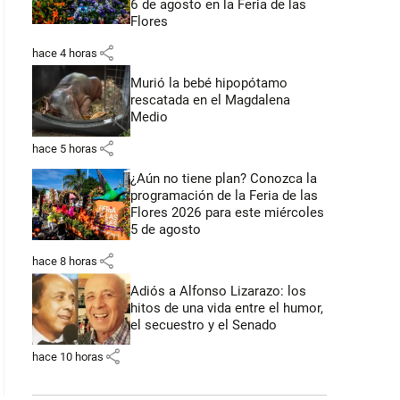
6 de agosto en la Feria de las
Flores
share
hace 4 horas
Murió la bebé hipopótamo
rescatada en el Magdalena
Medio
share
hace 5 horas
¿Aún no tiene plan? Conozca la
programación de la Feria de las
Flores 2026 para este miércoles
5 de agosto
share
hace 8 horas
Adiós a Alfonso Lizarazo: los
hitos de una vida entre el humor,
el secuestro y el Senado
share
hace 10 horas