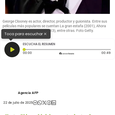
George Clooney es actor, director, productor y guionista. Entre sus
películas más populares se cuentan La gran estafa (2001), Ahora
son 13 (2007) y Gravedad (2013), entre otras. Foto Getty.
×
Toca para escuchar
ESCUCHA EL RESUMEN
Tiempo transcurrido: 0 segundos
Du
00:00
00:49
Agencia AFP
22 de julio de 2025