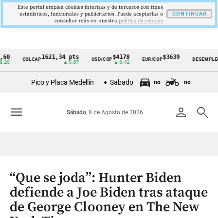
Este portal emplea cookies internas y de terceros con fines
estadísticos, funcionales y publicitarios. Puede aceptarlas o
CONTINUAR
consultar más en nuestra
politica de cookies
1621,34 pts
$4178
$3639
9,9
COLCAP
USD/COP
EUR/COP
DESEMPLEO
Cintillo
▲ 0.67
▲ 0.42
—
▼ 0
de
Pico y Placa Medellín
Sabado
no
no
indicadores
económicos
menu
person
search
Sábado
, 8 de Agosto de 2026
Colombia
“Que se joda”: Hunter Biden
defiende a Joe Biden tras ataque
de George Clooney en The New