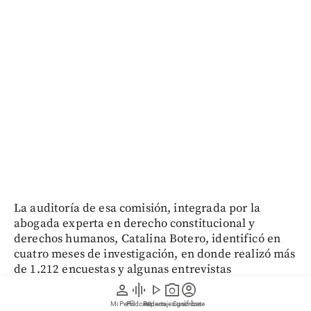
La auditoría de esa comisión, integrada por la
abogada experta en derecho constitucional y
derechos humanos, Catalina Botero, identificó en
cuatro meses de investigación, en donde realizó más
de 1.212 encuestas y algunas entrevistas
confidenciales, además de análisis a documentos,
person
graphic_eq
play_arrow
photo_camera
account_circle
conductas como
el desconocimiento de protocolos,
Mi Perfil
Pódcast
Reportajes gráficos
Videos
Suscríbete