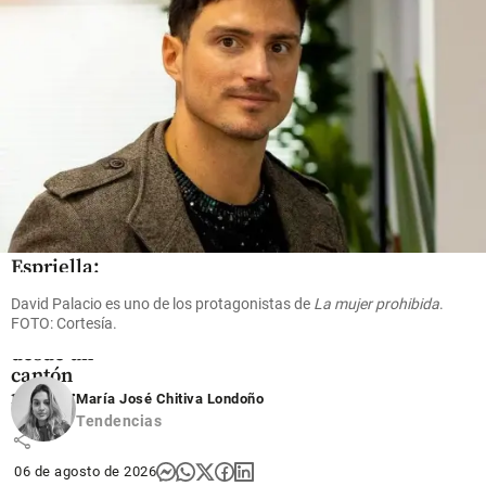
share
share
Colombia
Así será la
inédita
posesión
de De la
Espriella:
su primer
David Palacio es uno de los protagonistas de
La mujer prohibida
.
discurso
FOTO: Cortesía.
será
desde un
cantón
militar
María José Chitiva Londoño
Tendencias
share
06 de agosto de 2026