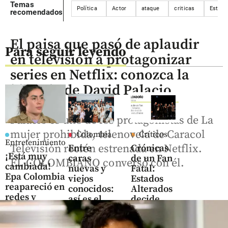
Temas
Política
Actor
ataque
criticas
Estado
recomendados
El paisa que pasó de aplaudir
Para seguir leyendo
en televisión a protagonizar
series en Netflix: conozca la
historia de David Palacio
Palacio es uno de los protagonistas de La
mujer prohibida, telenovela de Caracol
Colombia
Críticos
Entretenimiento
Televisión recién estrenada en Netflix.
Entre
Crónicas
¡Está muy
caras
de un Fan
EL COLOMBIANO conversó con él.
cambiada!
nuevas y
Fatal:
Epa Colombia
viejos
Estados
reapareció en
conocidos:
Alterados
redes y
así es el
decide
parece otra
nuevo
volver a
Gobierno
escucharse
share