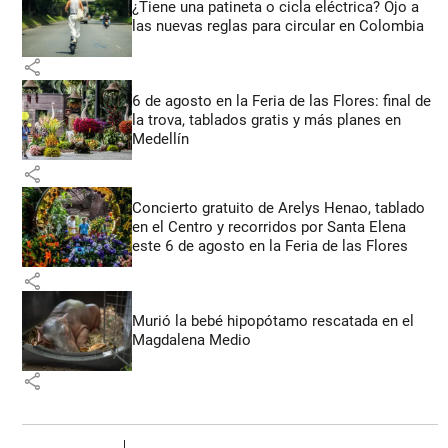
¿Tiene una patineta o cicla eléctrica? Ojo a
las nuevas reglas para circular en Colombia
share
6 de agosto en la Feria de las Flores: final de
la trova, tablados gratis y más planes en
Medellín
share
Concierto gratuito de Arelys Henao, tablado
en el Centro y recorridos por Santa Elena
este 6 de agosto en la Feria de las Flores
share
Murió la bebé hipopótamo rescatada en el
Magdalena Medio
share