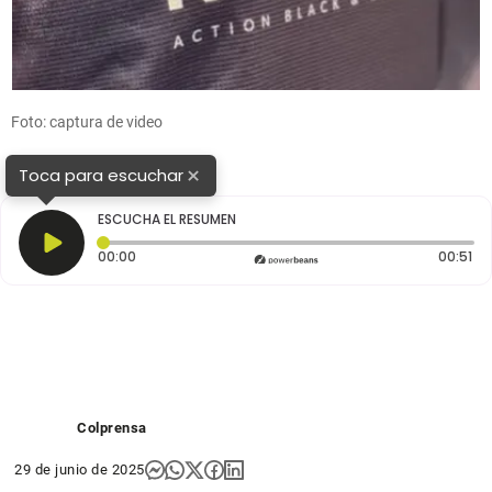
Foto: captura de video
×
Toca para escuchar
ESCUCHA EL RESUMEN
Tiempo transcurrido: 0 segundos
Du
00:00
00:51
Colprensa
29 de junio de 2025