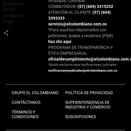
Antioquia, Colombia.
goleador
CONMUTADOR:
(57) (604) 3315252
de la
ATENCIÓN AL CLIENTE:
(57) (604)
Leagues
3393333
Cup
servicio@elcolombiano.com.co
*Para asuntos relacionados con
share
peticiones, quejas y reclamos (PQR),
haz clic aquí
PROGRAMA DE TRANSPARENCIA Y
ÉTICA EMPRESARIAL:
oficialdecumplimiento@elcolombiano.com.
*Buzón exclusivo para notificaciones judiciales:
notificacionesjudiciales@elcolombiano.com.co
GRUPO EL COLOMBIANO
POLÍTICA DE PRIVACIDAD
CONTÁCTANOS
SUPERINTENDENCIA DE
INDUSTRIA Y COMERCIO
TÉRMINOS Y
CONDICIONES
SUSCRIPCIONES