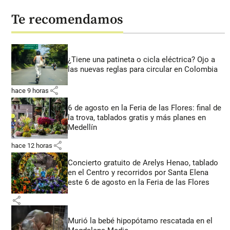
Te recomendamos
¿Tiene una patineta o cicla eléctrica? Ojo a
las nuevas reglas para circular en Colombia
share
hace 9 horas
6 de agosto en la Feria de las Flores: final de
la trova, tablados gratis y más planes en
Medellín
share
hace 12 horas
Concierto gratuito de Arelys Henao, tablado
en el Centro y recorridos por Santa Elena
este 6 de agosto en la Feria de las Flores
share
Murió la bebé hipopótamo rescatada en el