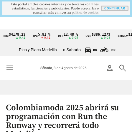
Este portal emplea cookies internas y de terceros con fines
estadísticos, funcionales y publicitarios. Puede aceptarlas o
CONTINUAR
consultar más en nuestra
politica de cookies
$4178,23
5,81 %
12,48 %
$386,1273
$1.7
RM
IPC
DTF
UVR
SMMLV
Cintillo
▲ 0.42
▼ 0.12
▲ 0.05
▲ 0.03
de
Pico y Placa Medellín
Sabado
no
no
indicadores
económicos
menu
person
search
Sábado
, 8 de Agosto de 2026
Colombia
Colombiamoda 2025 abrirá su
programación con Run the
Runway y recorrerá todo