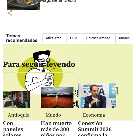
Magdalena Medio
share
Temas
Atletismo
EPM
Colombiamoda
Running
recomendados
Para seguir leyendo
Regístrate al
newsletter
Antioquia
Mundo
Economía
Con
Han muerto
Conexión
paneles
más de 300
Summit 2026
solares,
niños por
confirma la