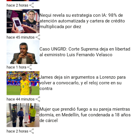
share
hace 2 horas
Nequi revela su estrategia con IA: 98% de
atención automatizada y cartera de crédito
multiplicada por diez
share
hace 45 minutos
Caso UNGRD: Corte Suprema deja en libertad
al exministro Luis Fernando Velasco
share
hace 1 hora
James deja sin argumentos a Lorenzo para
volver a convocarlo, y el reloj corre en su
contra
share
hace 44 minutos
Mujer que prendió fuego a su pareja mientras
dormía, en Medellín, fue condenada a 18 años
de cárcel
share
hace 2 horas