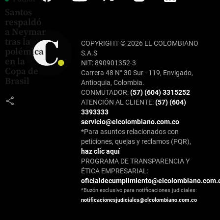
Santos
respaldó
a Neymar
tras la
COPYRIGHT © 2026 EL COLOMBIANO
polémica
S.A.S
en la
NIT: 890901352-3
Copa de
Carrera 48 N° 30 Sur - 119, Envigado,
Brasil
Antioquia, Colombia.
CONMUTADOR:
(57) (604) 3315252
share
ATENCIÓN AL CLIENTE:
(57) (604)
3393333
servicio@elcolombiano.com.co
*Para asuntos relacionados con
peticiones, quejas y reclamos (PQR),
haz clic aquí
PROGRAMA DE TRANSPARENCIA Y
ÉTICA EMPRESARIAL:
oficialdecumplimiento@elcolombiano.com.
*Buzón exclusivo para notificaciones judiciales:
notificacionesjudiciales@elcolombiano.com.co