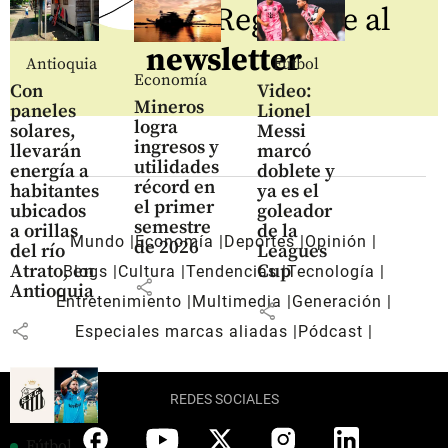
Regístrate al
newsletter
Antioquia
Fútbol
Economía
Con
Video:
Mineros
paneles
Lionel
logra
solares,
Messi
ingresos y
llevarán
marcó
utilidades
energía a
doblete y
récord en
habitantes
ya es el
el primer
ubicados
goleador
semestre
a orillas
de la
Mundo
Economía
Deportes
Opinión
de 2026
del río
Leagues
Atrato, en
Cup
Blogs
Cultura
Tendencias
Tecnología
share
Antioquia
Entretenimiento
Multimedia
Generación
share
share
Especiales marcas aliadas
Pódcast
REDES SOCIALES
Fútbol