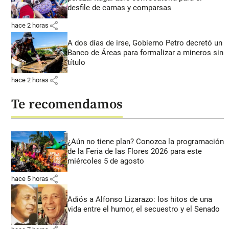
desfile de camas y comparsas
share
hace 2 horas
A dos días de irse, Gobierno Petro decretó un
Banco de Áreas para formalizar a mineros sin
título
share
hace 2 horas
Te recomendamos
¿Aún no tiene plan? Conozca la programación
de la Feria de las Flores 2026 para este
miércoles 5 de agosto
share
hace 5 horas
Adiós a Alfonso Lizarazo: los hitos de una
vida entre el humor, el secuestro y el Senado