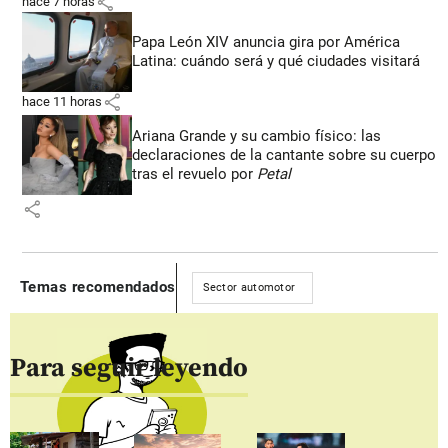
share
hace 7 horas
Papa León XIV anuncia gira por América
Latina: cuándo será y qué ciudades visitará
share
hace 11 horas
Ariana Grande y su cambio físico: las
declaraciones de la cantante sobre su cuerpo
tras el revuelo por
Petal
share
Temas recomendados
Sector automotor
Para seguir leyendo