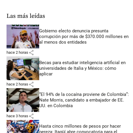
Las más leídas
Gobierno electo denuncia presunta
corrupción por más de $370.000 millones en
al menos dos entidades
share
hace 2 horas
Becas para estudiar inteligencia artificial en
universidades de Italia y México: cómo
aplicar
share
hace 2 horas
“El 94% de la cocaína proviene de Colombia”:
Nate Morris, candidato a embajador de EE.
UU. en Colombia
share
hace 3 horas
Hasta cinco millones de pesos por hacer
pereza: Itagüí abre convocatoria para el